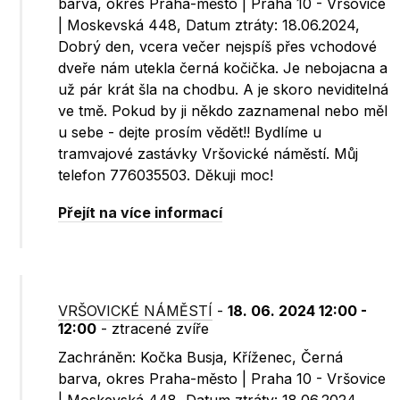
barva, okres Praha-město | Praha 10 - Vršovice
| Moskevská 448, Datum ztráty: 18.06.2024,
Dobrý den, vcera večer nejspíš přes vchodové
dveře nám utekla černá kočička. Je nebojacna a
už pár krát šla na chodbu. A je skoro neviditelná
ve tmě. Pokud by ji někdo zaznamenal nebo měl
u sebe - dejte prosím vědět!! Bydlíme u
tramvajové zastávky Vršovické náměstí. Můj
telefon 776035503. Děkuji moc!
Přejít na více informací
VRŠOVICKÉ NÁMĚSTÍ
-
18. 06. 2024 12:00 -
12:00
- ztracené zvíře
Zachráněn: Kočka Busja, Kříženec, Černá
barva, okres Praha-město | Praha 10 - Vršovice