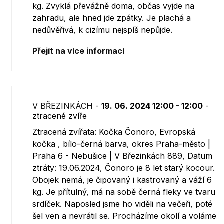
kg. Zvyklá převážně doma, občas vyjde na
zahradu, ale hned jde zpátky. Je plachá a
nedůvěřivá, k cizímu nejspíš nepůjde.
Přejít na více informací
V BŘEZINKÁCH
-
19. 06. 2024 12:00 - 12:00
-
ztracené zvíře
Ztracená zvířata: Kočka Čonoro, Evropská
kočka , bílo-černá barva, okres Praha-město |
Praha 6 - Nebušice | V Březinkách 889, Datum
ztráty: 19.06.2024, Čonoro je 8 let starý kocour.
Obojek nemá, je čipovaný i kastrovaný a váží 6
kg. Je přítulný, má na sobě černá fleky ve tvaru
srdíček. Naposled jsme ho viděli na večeři, poté
šel ven a nevrátil se. Procházíme okolí a voláme