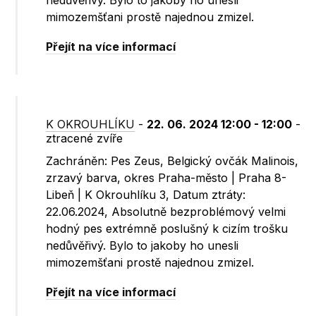
nedůvěřivý. Bylo to jakoby ho unesli
mimozemšťani prostě najednou zmizel.
Přejít na více informací
K OKROUHLÍKU
-
22. 06. 2024 12:00 - 12:00
-
ztracené zvíře
Zachráněn: Pes Zeus, Belgický ovčák Malinois,
zrzavý barva, okres Praha-město | Praha 8-
Libeň | K Okrouhlíku 3, Datum ztráty:
22.06.2024, Absolutně bezproblémový velmi
hodný pes extrémně poslušný k cizím trošku
nedůvěřivý. Bylo to jakoby ho unesli
mimozemšťani prostě najednou zmizel.
Přejít na více informací