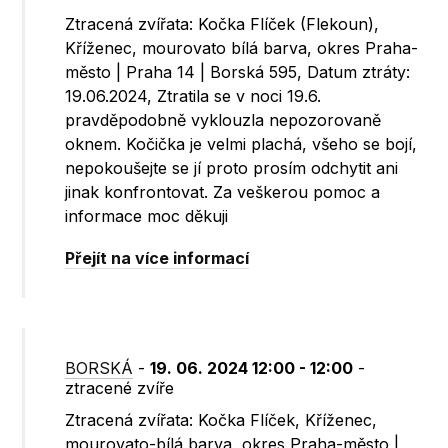
Ztracená zvířata: Kočka Flíček (Flekoun),
Kříženec, mourovato bílá barva, okres Praha-
město | Praha 14 | Borská 595, Datum ztráty:
19.06.2024, Ztratila se v noci 19.6.
pravděpodobně vyklouzla nepozorovaně
oknem. Kočička je velmi plachá, všeho se bojí,
nepokoušejte se jí proto prosím odchytit ani
jinak konfrontovat. Za veškerou pomoc a
informace moc děkuji
Přejít na více informací
BORSKÁ
-
19. 06. 2024 12:00 - 12:00
-
ztracené zvíře
Ztracená zvířata: Kočka Flíček, Kříženec,
mourovato-bílá barva, okres Praha-město |