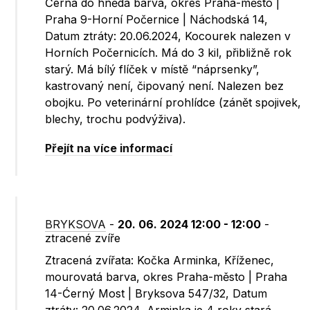
Černá do hněda barva, okres Praha-město |
Praha 9-Horní Počernice | Náchodská 14,
Datum ztráty: 20.06.2024, Kocourek nalezen v
Horních Počernicích. Má do 3 kil, přibližně rok
starý. Má bílý flíček v místě “náprsenky”,
kastrovaný není, čipovaný není. Nalezen bez
obojku. Po veterinární prohlídce (zánět spojivek,
blechy, trochu podvýživa).
Přejít na více informací
BRYKSOVA
-
20. 06. 2024 12:00 - 12:00
-
ztracené zvíře
Ztracená zvířata: Kočka Arminka, Kříženec,
mourovatá barva, okres Praha-město | Praha
14-Ćerný Most | Bryksova 547/32, Datum