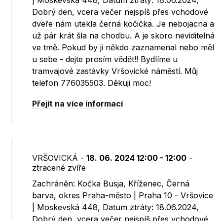
| Moskevská 448, Datum ztráty: 18.06.2024,
Dobrý den, vcera večer nejspíš přes vchodové
dveře nám utekla černá kočička. Je nebojacna a
už pár krát šla na chodbu. A je skoro neviditelná
ve tmě. Pokud by ji někdo zaznamenal nebo měl
u sebe - dejte prosím vědět!! Bydlíme u
tramvajové zastávky Vršovické náměstí. Můj
telefon 776035503. Děkuji moc!
Přejít na více informací
VRŠOVICKÁ
-
18. 06. 2024 12:00 - 12:00
-
ztracené zvíře
Zachráněn: Kočka Busja, Kříženec, Černá
barva, okres Praha-město | Praha 10 - Vršovice
| Moskevská 448, Datum ztráty: 18.06.2024,
Dobrý den, vcera večer nejspíš přes vchodové