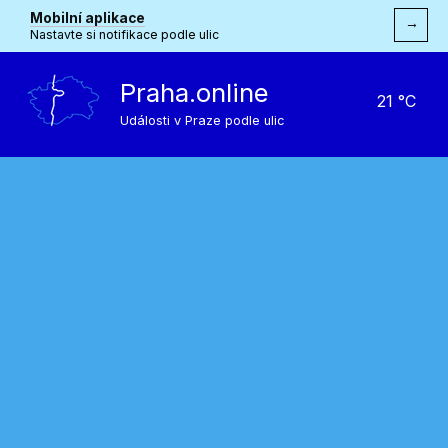
Mobilní aplikace
→
Nastavte si notifikace podle ulic
Praha.online
21 °C
Události v Praze podle ulic