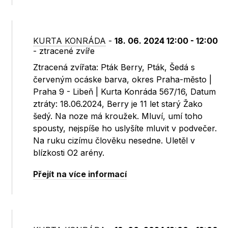
KURTA KONRÁDA
-
18. 06. 2024 12:00 - 12:00
- ztracené zvíře
Ztracená zvířata: Pták Berry, Pták, Šedá s
červeným ocáske barva, okres Praha-město |
Praha 9 - Libeň | Kurta Konráda 567/16, Datum
ztráty: 18.06.2024, Berry je 11 let starý Žako
šedý. Na noze má kroužek. Mluví, umí toho
spousty, nejspíše ho uslyšíte mluvit v podvečer.
Na ruku cizímu člověku nesedne. Uletěl v
blízkosti O2 arény.
Přejít na více informací