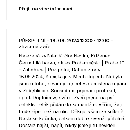
Přejít na více informací
PŘESPOLNÍ
-
18. 06. 2024 12:00 - 12:00
-
ztracené zvíře
Nalezená zvířata: Kočka Nevím, Kříženec,
Černobílá barva, okres Praha-město | Praha 10
- Záběhlice | Přespolní, Datum ztráty:
18.06.2024, Kočička je v Měcholupech. Nebyla
jsem u toho, nevím proč nebyla umístěna u paní
v Záběhlicích. Soused má přijimací protokol,
apod. Doplním vše zítra. Zveřejněno na psí
detektiv, leták přidán do komentáře. Věřím, že ji
bude lépe, než na ulici. Děkuju všem za sdílení!
Našla se kočička, celkem dobře živená, přítulná.
Dostala najíst, napít, nikdy jsme ji tu neviděli.