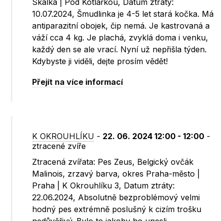
Skalka | Pod Kotlářkou, Datum ztráty:
10.07.2024, Šmudlinka je 4-5 let stará kočka. Má
antiparazitní obojek, čip nemá. Je kastrovaná a
váží cca 4 kg. Je plachá, zvyklá doma i venku,
každý den se ale vrací. Nyní už nepřišla týden.
Kdybyste ji viděli, dejte prosím vědět!
Přejít na více informací
K OKROUHLÍKU
-
22. 06. 2024 12:00 - 12:00
-
ztracené zvíře
Ztracená zvířata: Pes Zeus, Belgický ovčák
Malinois, zrzavý barva, okres Praha-město |
Praha | K Okrouhlíku 3, Datum ztráty:
22.06.2024, Absolutně bezproblémový velmi
hodný pes extrémně poslušný k cizím trošku