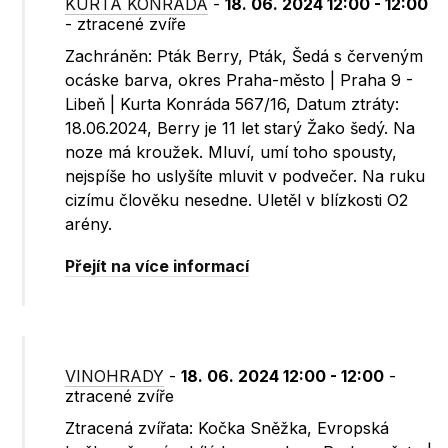
KURTA KONRÁDA
-
18. 06. 2024 12:00 - 12:00
- ztracené zvíře
Zachráněn: Pták Berry, Pták, Šedá s červeným
ocáske barva, okres Praha-město | Praha 9 -
Libeň | Kurta Konráda 567/16, Datum ztráty:
18.06.2024, Berry je 11 let starý Žako šedý. Na
noze má kroužek. Mluví, umí toho spousty,
nejspíše ho uslyšíte mluvit v podvečer. Na ruku
cizímu člověku nesedne. Uletěl v blízkosti O2
arény.
Přejít na více informací
VINOHRADY
-
18. 06. 2024 12:00 - 12:00
-
ztracené zvíře
Ztracená zvířata: Kočka Sněžka, Evropská