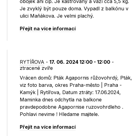
obojek ani čip. Je kastrovaný a váží cca 5,5 kg.
Je zvyklý být pouze doma. Vypadl z balkónu v
ulici Maňákova. Je velmi plachý.
Přejít na více informací
RYTÍŘOVA
-
17. 06. 2024 12:00 - 12:00
-
ztracené zvíře
Vrácen domů: Pták Agapornis růžovohrdý, Pták,
viz foto barva, okres Praha-město | Praha -
Kamýk | Rytířova, Datum ztráty: 17.06.2024,
Maminka dnes odchytla na balkone
pravdepodobne Agapornise ruzovohrdleho .
Pohlavi nevime ! Hledame majitele.
Přejít na více informací