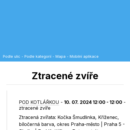
Podle ulic
-
Podle kategorií
-
Mapa
-
Mobilní aplikace
Ztracené zvíře
POD KOTLÁŘKOU
-
10. 07. 2024 12:00 - 12:00
-
ztracené zvíře
Ztracená zvířata: Kočka Šmudlinka, Kříženec,
bíločerná barva, okres Praha-město | Praha 5 -