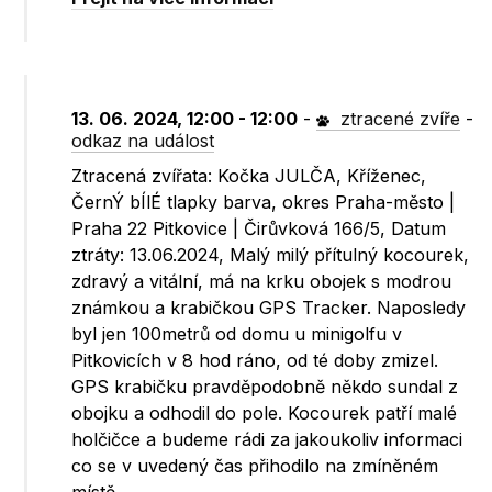
13. 06. 2024, 12:00 - 12:00
-
ztracené zvíře
-
odkaz na událost
Ztracená zvířata: Kočka JULČA, Kříženec,
ČernÝ bÍlÉ tlapky barva, okres Praha-město |
Praha 22 Pitkovice | Čirůvková 166/5, Datum
ztráty: 13.06.2024, Malý milý přítulný kocourek,
zdravý a vitální, má na krku obojek s modrou
známkou a krabičkou GPS Tracker. Naposledy
byl jen 100metrů od domu u minigolfu v
Pitkovicích v 8 hod ráno, od té doby zmizel.
GPS krabičku pravděpodobně někdo sundal z
obojku a odhodil do pole. Kocourek patří malé
holčičce a budeme rádi za jakoukoliv informaci
co se v uvedený čas přihodilo na zmíněném