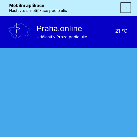
Mobilní aplikace
→
Nastavte si notifikace podle ulic
Praha.online
21 °C
Události v Praze podle ulic