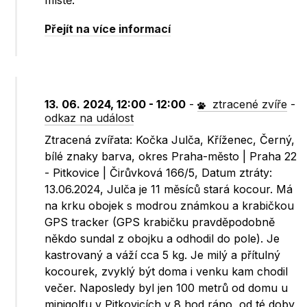
místě.
Přejít na více informací
13. 06. 2024, 12:00 - 12:00
-
ztracené zvíře
-
odkaz na událost
Ztracená zvířata: Kočka Julča, Kříženec, Černý,
bílé znaky barva, okres Praha-město | Praha 22
- Pitkovice | Čirůvková 166/5, Datum ztráty:
13.06.2024, Julča je 11 měsíců stará kocour. Má
na krku obojek s modrou známkou a krabičkou
GPS tracker (GPS krabičku pravděpodobně
někdo sundal z obojku a odhodil do pole). Je
kastrovaný a váží cca 5 kg. Je milý a přítulný
kocourek, zvyklý být doma i venku kam chodil
večer. Naposledy byl jen 100 metrů od domu u
minigolfu v Pitkovicích v 8 hod ráno, od té doby