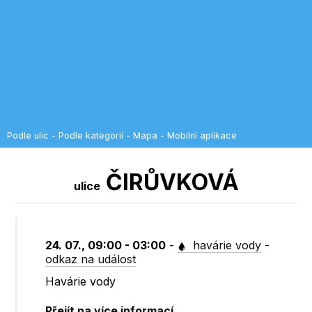
Podle ulic
-
Podle kategorií
-
Mapa
-
Mobilní aplikace
ČIRŮVKOVÁ
ulice
24. 07., 09:00 - 03:00
-
havárie vody
-
odkaz na událost
Havárie vody
Přejít na více informací