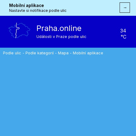
Mobilní aplikace
→
Nastavte si notifikace podle ulic
Praha.online
34
°C
Události v Praze podle ulic
Podle ulic
-
Podle kategorií
-
Mapa
-
Mobilní aplikace