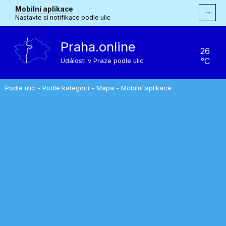
Mobilní aplikace
→
Nastavte si notifikace podle ulic
Praha.online
26
°C
Události v Praze podle ulic
Podle ulic
-
Podle kategorií
-
Mapa
-
Mobilní aplikace