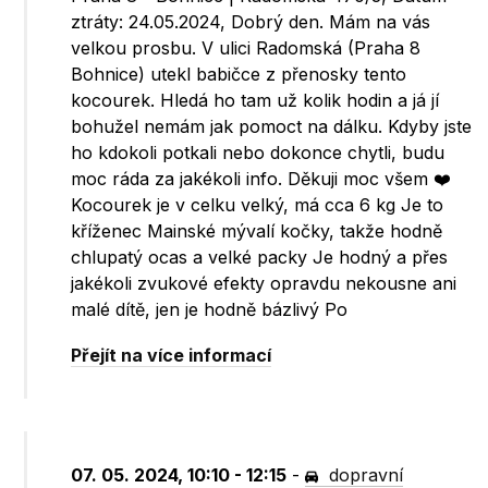
ztráty: 24.05.2024, Dobrý den. Mám na vás
velkou prosbu. V ulici Radomská (Praha 8
Bohnice) utekl babičce z přenosky tento
kocourek. Hledá ho tam už kolik hodin a já jí
bohužel nemám jak pomoct na dálku. Kdyby jste
ho kdokoli potkali nebo dokonce chytli, budu
moc ráda za jakékoli info. Děkuji moc všem ❤️
Kocourek je v celku velký, má cca 6 kg Je to
kříženec Mainské mývalí kočky, takže hodně
chlupatý ocas a velké packy Je hodný a přes
jakékoli zvukové efekty opravdu nekousne ani
malé dítě, jen je hodně bázlivý Po
Přejít na více informací
07. 05. 2024, 10:10 - 12:15
-
dopravní