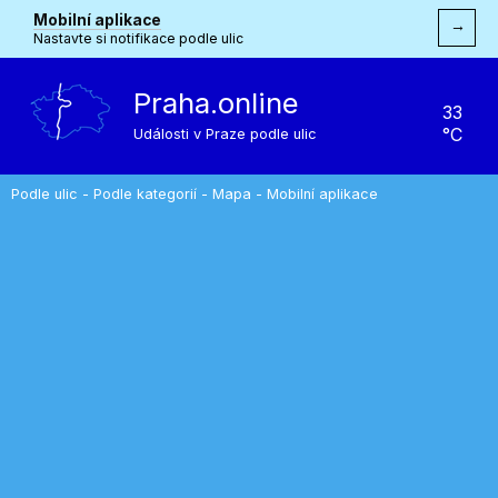
Mobilní aplikace
→
Nastavte si notifikace podle ulic
Praha.online
33
°C
Události v Praze podle ulic
Podle ulic
-
Podle kategorií
-
Mapa
-
Mobilní aplikace