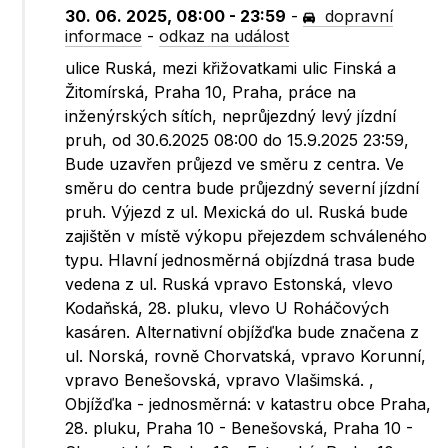
30. 06. 2025, 08:00 - 23:59
-
dopravní
informace
-
odkaz na událost
ulice Ruská, mezi křižovatkami ulic Finská a
Žitomírská, Praha 10, Praha, práce na
inženýrských sítích, neprůjezdný levý jízdní
pruh, od 30.6.2025 08:00 do 15.9.2025 23:59,
Bude uzavřen průjezd ve směru z centra. Ve
směru do centra bude průjezdný severní jízdní
pruh. Výjezd z ul. Mexická do ul. Ruská bude
zajištěn v místě výkopu přejezdem schváleného
typu. Hlavní jednosměrná objízdná trasa bude
vedena z ul. Ruská vpravo Estonská, vlevo
Kodaňská, 28. pluku, vlevo U Roháčových
kasáren. Alternativní objížďka bude značena z
ul. Norská, rovně Chorvatská, vpravo Korunní,
vpravo Benešovská, vpravo Vlašimská. ,
Objížďka - jednosměrná: v katastru obce Praha,
28. pluku, Praha 10 - Benešovská, Praha 10 -