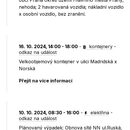
obci Praha okres území Hlavního města Prahy;
nehoda; 2 havarovaná vozidla; nákladní vozidlo
x osobní vozidlo, bez zranění.
16. 10. 2024, 14:00 - 18:00
-
kontejnery
-
odkaz na událost
Velkoobjemový kontejner v ulici Madridská x
Norská
Přejít na více informací
10. 10. 2024, 08:30 - 16:00
-
elektřina
-
odkaz na událost
Plánovaný výpadek: Obnova sítě NN ul.Ruská,