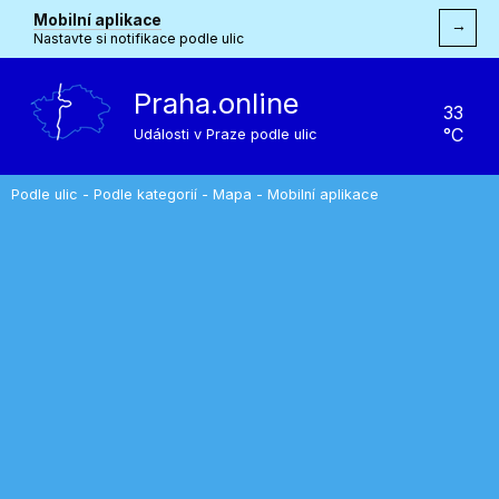
Mobilní aplikace
→
Nastavte si notifikace podle ulic
Praha.online
33
°C
Události v Praze podle ulic
Podle ulic
-
Podle kategorií
-
Mapa
-
Mobilní aplikace