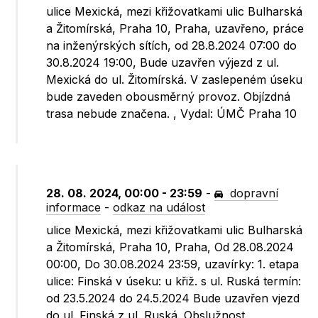
ulice Mexická, mezi křižovatkami ulic Bulharská
a Žitomírská, Praha 10, Praha, uzavřeno, práce
na inženýrských sítích, od 28.8.2024 07:00 do
30.8.2024 19:00, Bude uzavřen výjezd z ul.
Mexická do ul. Žitomírská. V zaslepeném úseku
bude zaveden obousměrný provoz. Objízdná
trasa nebude značena. , Vydal: ÚMČ Praha 10
28. 08. 2024, 00:00 - 23:59
-
dopravní
informace
-
odkaz na událost
ulice Mexická, mezi křižovatkami ulic Bulharská
a Žitomírská, Praha 10, Praha, Od 28.08.2024
00:00, Do 30.08.2024 23:59, uzavírky: 1. etapa
ulice: Finská v úseku: u křiž. s ul. Ruská termín:
od 23.5.2024 do 24.5.2024 Bude uzavřen vjezd
do ul. Finská z ul. Ruská. Obslužnost