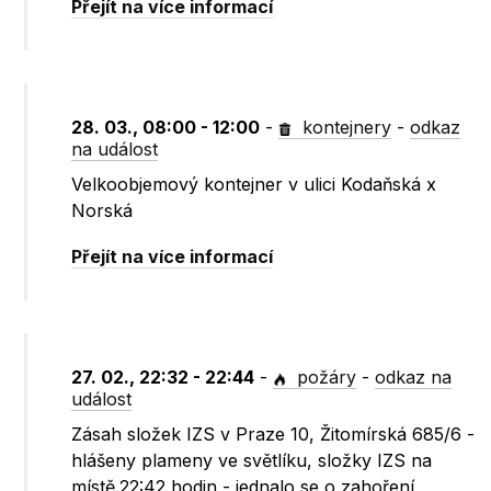
Přejít na více informací
28. 03., 08:00 - 12:00
-
kontejnery
-
odkaz
na událost
Velkoobjemový kontejner v ulici Kodaňská x
Norská
Přejít na více informací
27. 02., 22:32 - 22:44
-
požáry
-
odkaz na
událost
Zásah složek IZS v Praze 10, Žitomírská 685/6 -
hlášeny plameny ve světlíku, složky IZS na
místě.22:42 hodin - jednalo se o zahoření