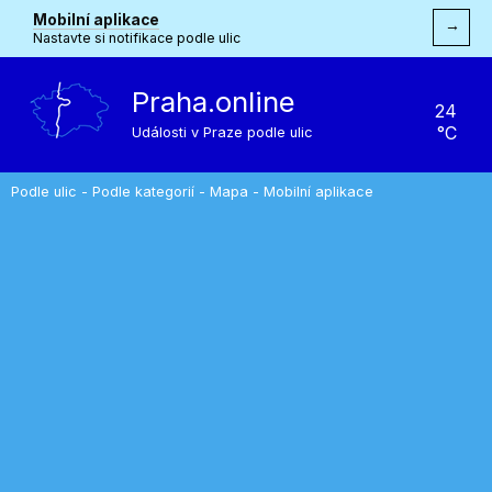
Mobilní aplikace
→
Nastavte si notifikace podle ulic
Praha.online
24
°C
Události v Praze podle ulic
Podle ulic
-
Podle kategorií
-
Mapa
-
Mobilní aplikace