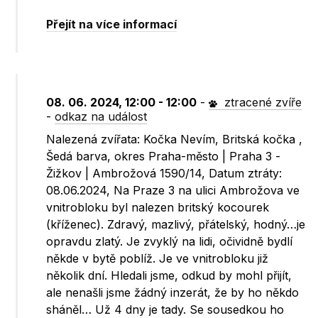
Přejít na více informací
08. 06. 2024, 12:00 - 12:00
-
ztracené zvíře
-
odkaz na událost
Nalezená zvířata: Kočka Nevím, Britská kočka ,
Šedá barva, okres Praha-město | Praha 3 -
Žižkov | Ambrožová 1590/14, Datum ztráty:
08.06.2024, Na Praze 3 na ulici Ambrožova ve
vnitrobloku byl nalezen britský kocourek
(kříženec). Zdravý, mazlivý, přátelský, hodný…je
opravdu zlatý. Je zvyklý na lidi, očividně bydlí
někde v bytě poblíž. Je ve vnitrobloku již
několik dní. Hledali jsme, odkud by mohl přijít,
ale nenašli jsme žádný inzerát, že by ho někdo
sháněl… Už 4 dny je tady. Se sousedkou ho