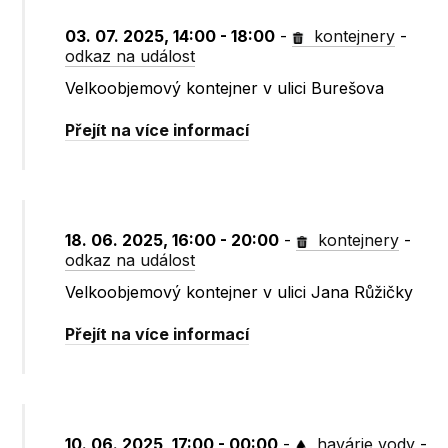
03. 07. 2025, 14:00 - 18:00
-
kontejnery
-
odkaz na událost
Velkoobjemový kontejner v ulici Burešova
Přejít na více informací
18. 06. 2025, 16:00 - 20:00
-
kontejnery
-
odkaz na událost
Velkoobjemový kontejner v ulici Jana Růžičky
Přejít na více informací
10. 06. 2025, 17:00 - 00:00
-
havárie vody
-