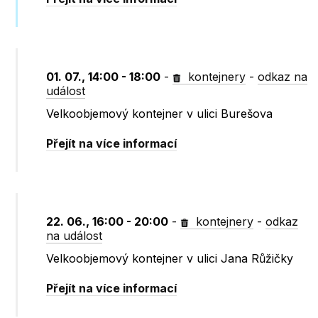
01. 07., 14:00 - 18:00
-
kontejnery
-
odkaz na
událost
Velkoobjemový kontejner v ulici Burešova
Přejít na více informací
22. 06., 16:00 - 20:00
-
kontejnery
-
odkaz
na událost
Velkoobjemový kontejner v ulici Jana Růžičky
Přejít na více informací