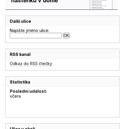
nástěnku v domě
Další ulice
Napište jméno ulice:
RSS kanál
Odkaz do RSS čtečky
Statistika
Poslední událost:
včera
Ulice v okolí