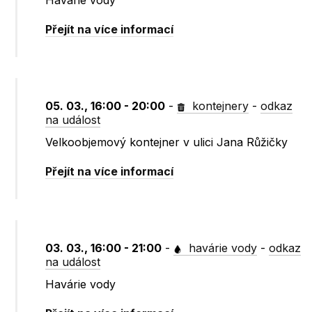
Havárie vody
Přejít na více informací
05. 03., 16:00 - 20:00
-
kontejnery
-
odkaz
na událost
Velkoobjemový kontejner v ulici Jana Růžičky
Přejít na více informací
03. 03., 16:00 - 21:00
-
havárie vody
-
odkaz
na událost
Havárie vody