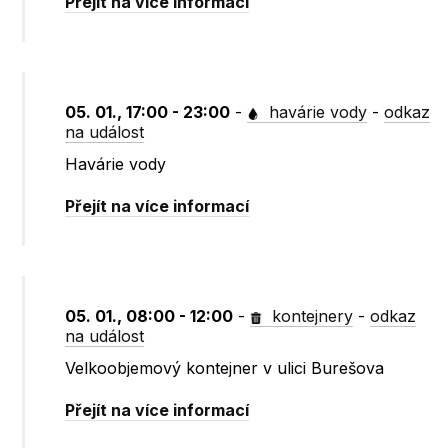
Přejít na více informací
05. 01., 17:00 - 23:00
-
havárie vody
-
odkaz
na událost
Havárie vody
Přejít na více informací
05. 01., 08:00 - 12:00
-
kontejnery
-
odkaz
na událost
Velkoobjemový kontejner v ulici Burešova
Přejít na více informací