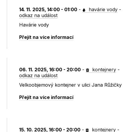
14. 11. 2025, 14:00 - 01:00
-
havárie vody
-
odkaz na událost
Havárie vody
Přejít na více informací
06. 11. 2025, 16:00 - 20:00
-
kontejnery
-
odkaz na událost
Velkoobjemový kontejner v ulici Jana Růžičky
Přejít na více informací
15. 10. 2025, 16:00 - 20:00
-
kontejnery
-