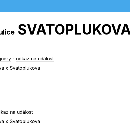
SVATOPLUKOV
ulice
jnery
-
odkaz na událost
ova x Svatoplukova
kaz na událost
ova x Svatoplukova