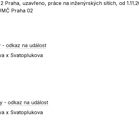
2 Praha, uzavřeno, práce na inženýrských sítích, od 1.11.
: ÚMČ Praha 02
y
-
odkaz na událost
ova x Svatoplukova
y
-
odkaz na událost
ova x Svatoplukova