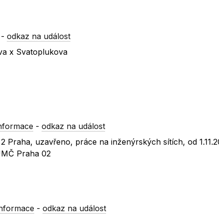
-
odkaz na událost
ova x Svatoplukova
nformace
-
odkaz na událost
2 Praha, uzavřeno, práce na inženýrských sítích, od 1.11.
 ÚMČ Praha 02
informace
-
odkaz na událost