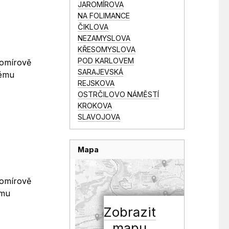
JAROMÍROVA
NA FOLIMANCE
ČIKLOVA
NEZAMYSLOVA
KŘESOMYSLOVA
POD KARLOVEM
romírově
SARAJEVSKÁ
nému
REJSKOVA
OSTRČILOVO NÁMĚSTÍ
KROKOVA
SLAVOJOVA
Mapa
romírově
ému
Zobrazit
mapu