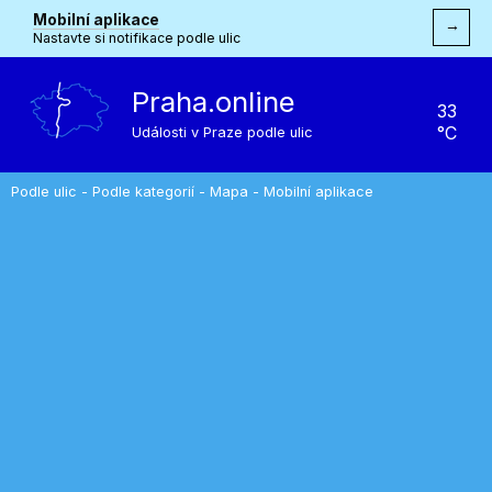
Mobilní aplikace
→
Nastavte si notifikace podle ulic
Praha.online
33
°C
Události v Praze podle ulic
Podle ulic
-
Podle kategorií
-
Mapa
-
Mobilní aplikace