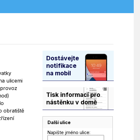
Dostávejte
notifikace
na mobil
vatky
na ulicemi
 provoz
Tisk informací pro
hod)
nástěnku v domě
do
 obratiště
řízení
Další ulice
Napište jméno ulice: