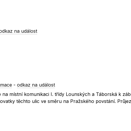
odkaz na událost
rmace
-
odkaz na událost
e na místní komunikaci I. třídy Lounských a Táborská k zá
ižovatky těchto ulic ve směru na Pražského povstání. Průje