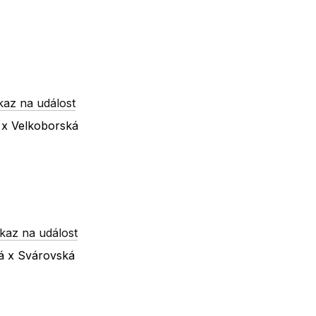
kaz na událost
á x Velkoborská
kaz na událost
ká x Svárovská