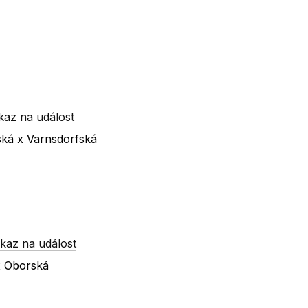
kaz na událost
ská x Varnsdorfská
kaz na událost
 x Oborská