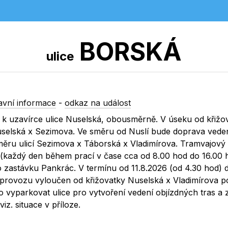
BORSKÁ
ulice
vní informace
-
odkaz na událost
e k uzavírce ulice Nuselská, obousměrně. V úseku od křižo
uselská x Sezimova. Ve směru od Nuslí bude doprava vede
měru ulicí Sezimova x Táborská x Vladimírova. Tramvajový
 (každý den během prací v čase cca od 8.00 hod do 16.00 
 zastávku Pankrác. V termínu od 11.8.2026 (od 4.30 hod) 
provozu vyloučen od křižovatky Nuselská x Vladimírova po
 vyparkovat ulice pro vytvoření vedení objízdných tras a z
z. situace v příloze.