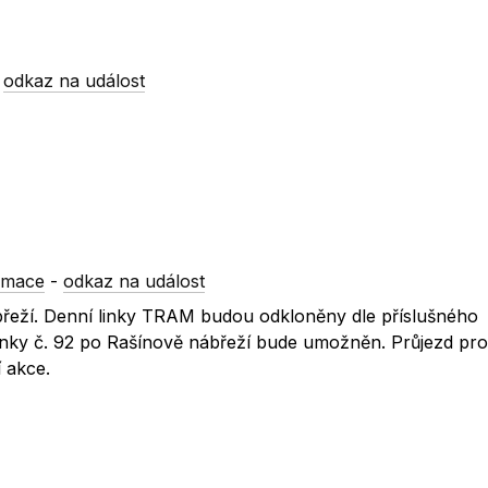
-
odkaz na událost
rmace
-
odkaz na událost
řeží. Denní linky TRAM budou odkloněny dle příslušného
inky č. 92 po Rašínově nábřeží bude umožněn. Průjezd pro
 akce.