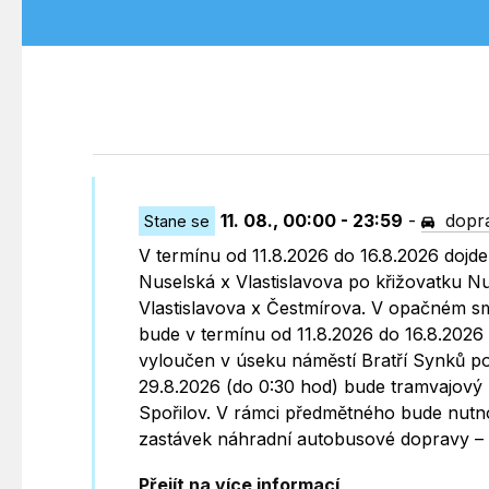
11. 08., 00:00 - 23:59
-
dopra
Stane se
V termínu od 11.8.2026 do 16.8.2026 dojd
Nuselská x Vlastislavova po křižovatku N
Vlastislavova x Čestmírova. V opačném s
bude v termínu od 11.8.2026 do 16.8.2026
vyloučen v úseku náměstí Bratří Synků po
29.8.2026 (do 0:30 hod) bude tramvajový 
Spořilov. V rámci předmětného bude nutno
zastávek náhradní autobusové dopravy – vi
Přejít na více informací