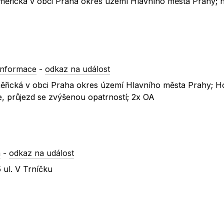
oměřická v obci Praha okres území Hlavního města Prahy; 
informace
-
odkaz na událost
oměřická v obci Praha okres území Hlavního města Prahy; 
, průjezd se zvýšenou opatrností; 2x OA
a
-
odkaz na událost
 ul. V Trníčku