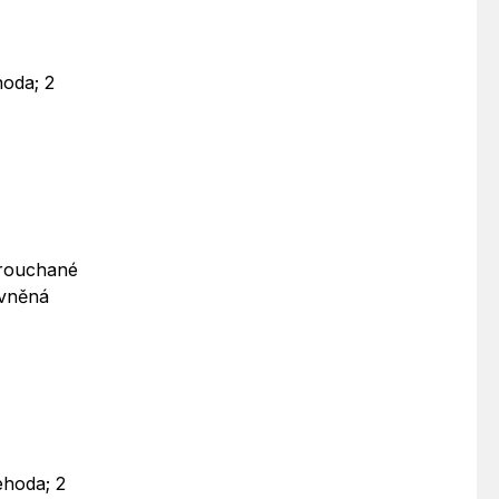
hoda; 2
orouchané
evněná
ehoda; 2