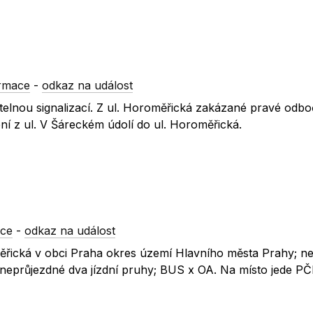
ormace
-
odkaz na událost
telnou signalizací. Z ul. Horoměřická zakázané pravé odboč
ení z ul. V Šáreckém údolí do ul. Horoměřická.
ace
-
odkaz na událost
oměřická v obci Praha okres území Hlavního města Prahy; n
neprůjezdné dva jízdní pruhy; BUS x OA. Na místo jede PČ