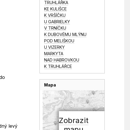
TRUHLÁŘKA
KE KULIŠCE
K VRŠÍČKU
U GABRIELKY
V TRNÍČKU
K DUBOVÉMU MLÝNU
POD MELIŠKOU
U VIZERKY
MARKYTA
NAD HABROVKOU
K TRUHLÁŘCE
 do
Mapa
Zobrazit
dný levý
mapu