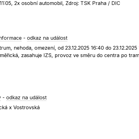
 11:05, 2x osobní automobil, Zdroj: TSK Praha / DIC
informace
-
odkaz na událost
trum, nehoda, omezení, od 23.12.2025 16:40 do 23.12.2025 
oroměřická, zasahuje IZS, provoz ve směru do centra po tr
y
-
odkaz na událost
cká x Vostrovská