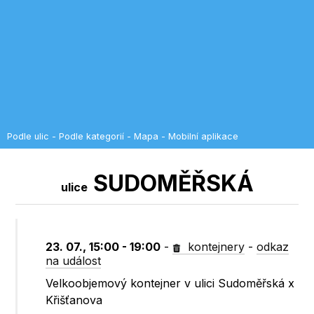
Podle ulic
-
Podle kategorií
-
Mapa
-
Mobilní aplikace
SUDOMĚŘSKÁ
ulice
23. 07., 15:00 - 19:00
-
kontejnery
-
odkaz
na událost
Velkoobjemový kontejner v ulici Sudoměřská x
Křišťanova