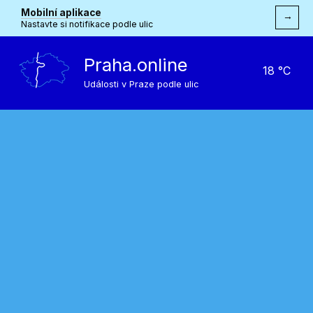
Mobilní aplikace
→
Nastavte si notifikace podle ulic
Praha.online
18 °C
Události v Praze podle ulic