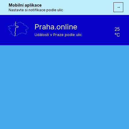
Mobilní aplikace
→
Nastavte si notifikace podle ulic
Praha.online
25
°C
Události v Praze podle ulic