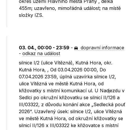
okres území Hlavního města Prahy , délka
455m; uzavřeno, mimořádná událost; na místě
složky IZS.
03. 04., 00:00 - 23:59
-
dopravní informace
-
odkaz na událost
silnice I/2 (ulice Vítězná), Kutná Hora, okr.
Kutná Hora, , Od 03.04.2026 00:00, Do
07.04.2026 23:59, úplná uzavírka silnice I/2,
ulice Vítězná ve městě Kutná Hora, od
křižovatky s místní komunikací ul. U Nadjezdu v
Sedlci po okružní křižovatku se silnicí II/126 a
III/03322, z důvodu konání akce „Sedlecká pouť
2026“. Uzavřený úsek: silnice I/2, ulice Vítězná
ve městě Kutná Hora, od okružní křižovatky se
silnicí II/126 x III/03322 ke křižovatce s místní