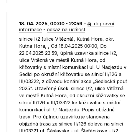
18. 04. 2025, 00:00 - 23:59
-
dopravní
informace
-
odkaz na událost
silnice I/2 (ulice Vítězná), Kutná Hora, okr.
Kutná Hora, , Od 18.04.2025 00:00, Do
22.04.2025 23:59, úplná uzavírka silnice I/2,
ulice Vítězná ve městě Kutná Hora, od
křižovatky s místní komunikací ul. U Nadjezdu v
Sedlci po okružní křižovatku se silnicí II/126 a
III/03322, z důvodu konání akce „Sedlecká pouť
2025“. Uzavřený úsek: silnice I/2, ulice Vítězná
ve městě Kutná Hora, od okružní křižovatky se
silnicí II/126 x III/03322 ke křižovatce s místní
komunikací ul. U Nadjezdu. Popis objízdné
trasy: Pro úplnou uzavírku je stanovena
objízdná trasa ze silnice II/126 doleva na silnici
III/03321 ul. Čáslavská - ul. Štefánikova - I/2