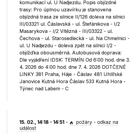
komunikací ul. U Nadjezdu. Popis objízdné
trasy: Pro úplnou uzavírku je stanovena
objízdná trasa ze silnice II/126 doleva na silnici
III/03321 ul. Čáslavská - ul. Štefánikova - I/2
Masarykova - I/2 Vítězná - III/03322 - ul.
Čechova - ul. Starosedlecká - ul. Na Chmelnici -
ul. U Nadjezdu - doleva zpět na silnici I/2 -
objížďka obousměrná. Autobusová doprava:
Dle vyjádření IDSK: TERMÍN Od 6:00 hod. dne 3.
4. 2026 do 4:00 hod. dne 7. 4. 2026 DOTČENÉ
LINKY 381 Praha, Háje - Čáslav 481 Uhlířské
Janovice Kutná Hora Čáslav 533 Kutná Hora -
Týnec nad Labem - C
15. 02., 14:18 - 14:51
-
požáry
-
odkaz na
událost