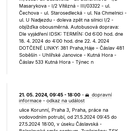
Masarykova - I/2 Vítězná - III/03322 - ul.
Čechova - ul. Starosedlecká - ul. Na Chmelnici -
ul. U Nadjezdu - doleva zpět na silnici I/2 -
objížďka obousměrná. Autobusová doprava:
Dle vyjádření IDSK: TERMÍN: Od 6:00 hod. dne
18. 4. 2024 do 4:00 hod. dne 22. 4. 2024
DOTČENÉ LINKY: 381 Praha,Háje – Čáslav 481
Soběšín - Uhlířské Janovice - Kutná Hora -
Čáslav 533 Kutná Hora - Týnec n
21. 05. 2024, 09:45 - 18:00
-
dopravní
informace
-
odkaz na událost
ulice Korunní, Praha 3, Praha, práce na
vodovodním potrubí, od 21.5.2024 09:45 do
27.5.2024 18:00, v úseku Čáslavská -