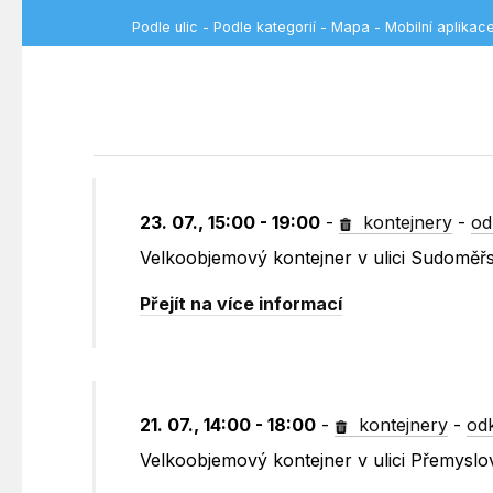
Podle ulic
-
Podle kategorií
-
Mapa
-
Mobilní aplikac
23. 07., 15:00 - 19:00
-
kontejnery
-
od
Velkoobjemový kontejner v ulici Sudoměřs
Přejít na více informací
21. 07., 14:00 - 18:00
-
kontejnery
-
od
Velkoobjemový kontejner v ulici Přemysl