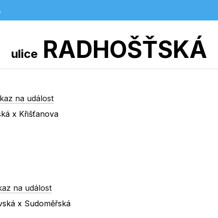
e
RADHOŠŤSKÁ
ulice
kaz na událost
ká x Křišťanova
kaz na událost
ovská x Sudoměřská