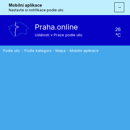
Mobilní aplikace
→
Nastavte si notifikace podle ulic
Praha.online
26
°C
Události v Praze podle ulic
Podle ulic
-
Podle kategorií
-
Mapa
-
Mobilní aplikace