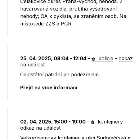
Čelákovice okres Praha-východ; nehoda; 2
havarovaná vozidla; probíhá vyšetřování
nehody; OA x cyklista, se zraněním osob. Na
místo jede ZZS a PČR.
25. 04. 2025, 08:04 - 12:04
-
policie
-
odkaz
na událost
Celostátní pátrání po podezřelém
Přejít na více informací
02. 04. 2025, 15:00 - 19:00
-
kontejnery
-
odkaz na událost
Velkoobjemový kontejner v ulici Sudoměřská x