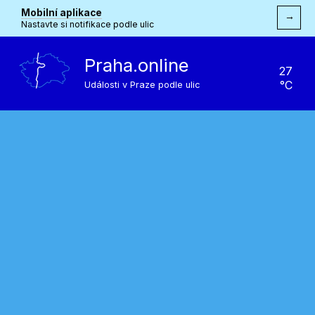
Mobilní aplikace
→
Nastavte si notifikace podle ulic
Praha.online
27
°C
Události v Praze podle ulic