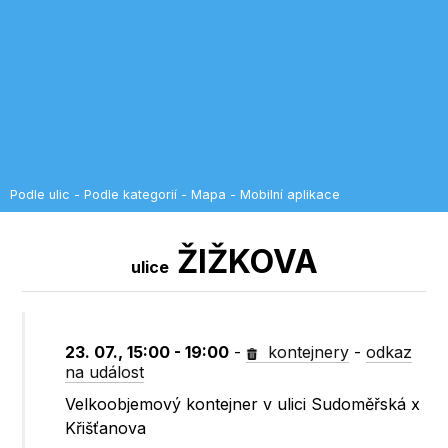
Podle ulic
-
Podle kategorií
-
Mapa
-
Mobilní aplikace
ŽIŽKOVA
ulice
23. 07., 15:00 - 19:00
-
kontejnery
-
odkaz
na událost
Velkoobjemový kontejner v ulici Sudoměřská x
Křišťanova