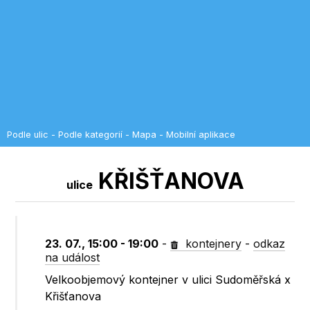
Podle ulic
-
Podle kategorií
-
Mapa
-
Mobilní aplikace
KŘIŠŤANOVA
ulice
23. 07., 15:00 - 19:00
-
kontejnery
-
odkaz
na událost
Velkoobjemový kontejner v ulici Sudoměřská x
Křišťanova