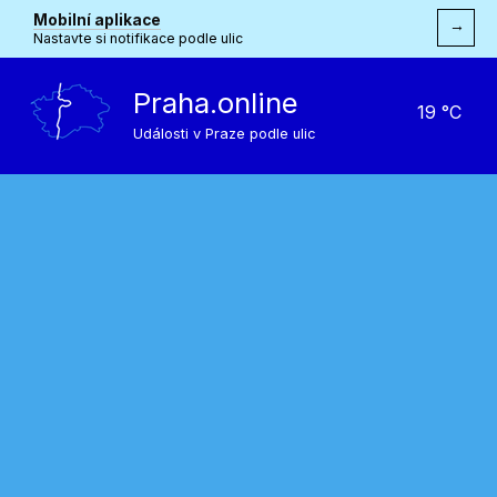
Mobilní aplikace
→
Nastavte si notifikace podle ulic
Praha.online
19 °C
Události v Praze podle ulic