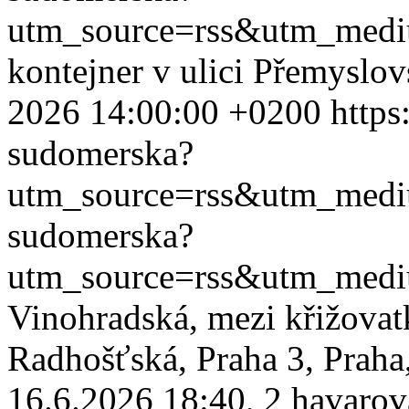
utm_source=rss&utm_med
kontejner v ulici Přemyslo
2026 14:00:00 +0200
https
sudomerska?
utm_source=rss&utm_med
sudomerska?
utm_source=rss&utm_med
Vinohradská, mezi křižovat
Radhošťská, Praha 3, Praha
16.6.2026 18:40, 2 havarova