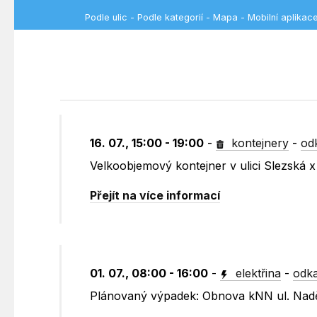
Podle ulic
-
Podle kategorií
-
Mapa
-
Mobilní aplikac
16. 07., 15:00 - 19:00
-
kontejnery
-
od
Velkoobjemový kontejner v ulici Slezská x
Přejít na více informací
01. 07., 08:00 - 16:00
-
elektřina
-
odka
Plánovaný výpadek: Obnova kNN ul. Nad