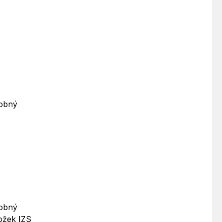
robný
robný
ložek IZS