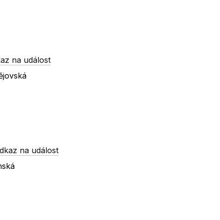
az na událost
ějovská
dkaz na událost
nská