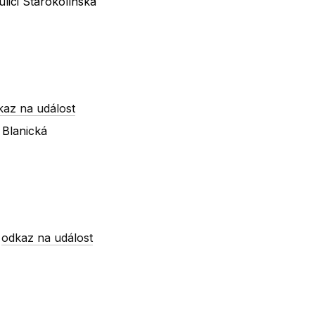
lici Starokolínská
kaz na událost
 Blanická
-
odkaz na událost