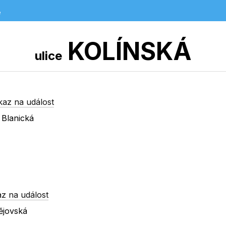
e
KOLÍNSKÁ
ulice
kaz na událost
 Blanická
z na událost
ějovská