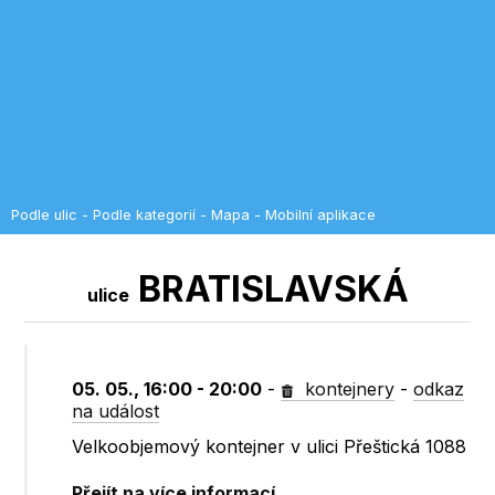
Podle ulic
-
Podle kategorií
-
Mapa
-
Mobilní aplikace
BRATISLAVSKÁ
ulice
05. 05., 16:00 - 20:00
-
kontejnery
-
odkaz
na událost
Velkoobjemový kontejner v ulici Přeštická 1088
Přejít na více informací