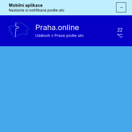
Mobilní aplikace
→
Nastavte si notifikace podle ulic
Praha.online
22
°C
Události v Praze podle ulic