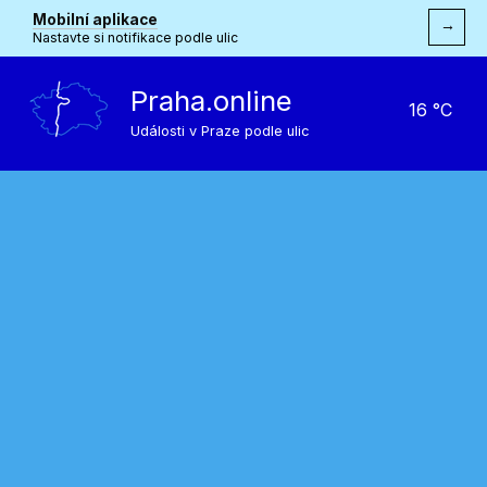
Mobilní aplikace
→
Nastavte si notifikace podle ulic
Praha.online
16 °C
Události v Praze podle ulic