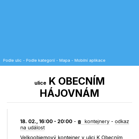
Podle ulic
-
Podle kategorií
-
Mapa
-
Mobilní aplikace
K OBECNÍM
ulice
HÁJOVNÁM
18. 02., 16:00 - 20:00
-
kontejnery
-
odkaz
na událost
Velkoobjemový kontejner v ulici K Obecním