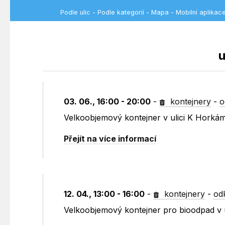
Podle ulic
-
Podle kategorií
-
Mapa
-
Mobilní aplikac
u
03. 06., 16:00 - 20:00
-
kontejnery
-
o
Velkoobjemový kontejner v ulici K Horká
Přejít na více informací
12. 04., 13:00 - 16:00
-
kontejnery
-
od
Velkoobjemový kontejner pro bioodpad v 