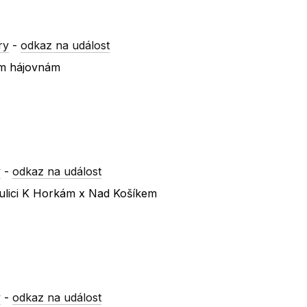
ry
-
odkaz na událost
ím hájovnám
y
-
odkaz na událost
ulici K Horkám x Nad Košíkem
y
-
odkaz na událost