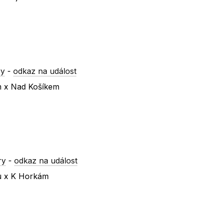
ry
-
odkaz na událost
m x Nad Košíkem
ry
-
odkaz na událost
ku x K Horkám