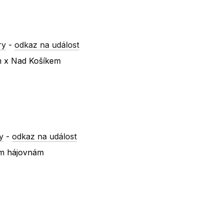
ry
-
odkaz na událost
m x Nad Košíkem
y
-
odkaz na událost
ím hájovnám