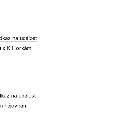
dkaz na událost
ku x K Horkám
dkaz na událost
ím hájovnám