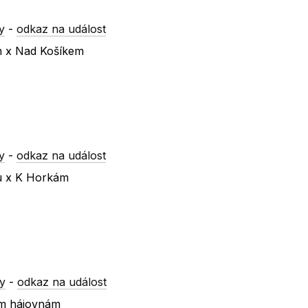
y
-
odkaz na událost
m x Nad Košíkem
y
-
odkaz na událost
ku x K Horkám
y
-
odkaz na událost
ím hájovnám