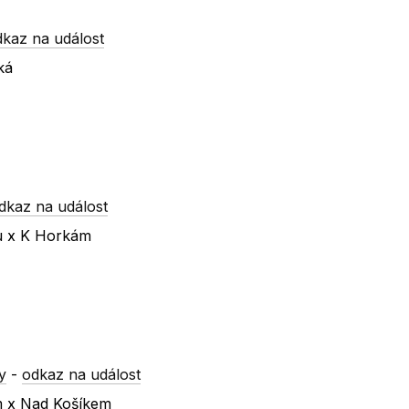
dkaz na událost
ká
dkaz na událost
ku x K Horkám
y
-
odkaz na událost
m x Nad Košíkem