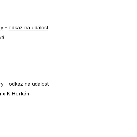
ry
-
odkaz na událost
ká
ry
-
odkaz na událost
ku x K Horkám