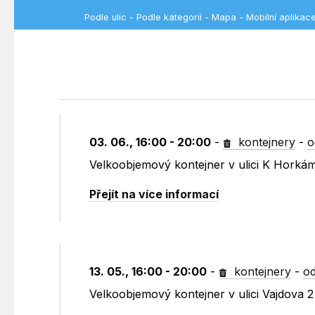
Podle ulic
-
Podle kategorií
-
Mapa
-
Mobilní aplikac
03. 06., 16:00 - 20:00
-
kontejnery
-
o
Velkoobjemový kontejner v ulici K Horká
Přejít na více informací
13. 05., 16:00 - 20:00
-
kontejnery
-
od
Velkoobjemový kontejner v ulici Vajdova 2