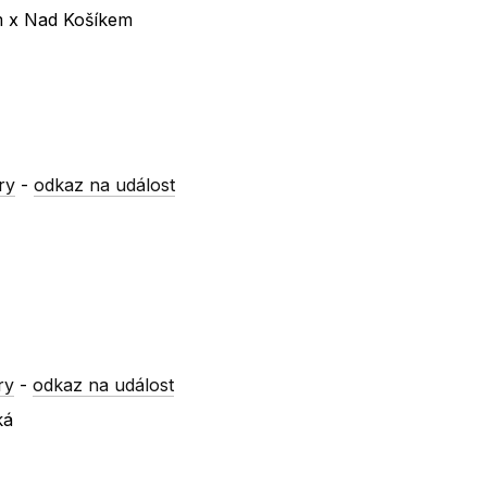
m x Nad Košíkem
ry
-
odkaz na událost
ry
-
odkaz na událost
ká