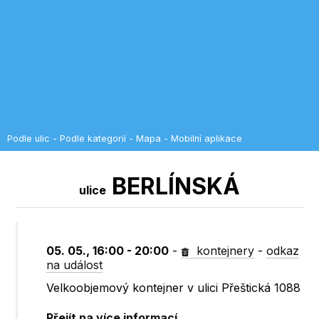
Podle ulic
-
Podle kategorií
-
Mapa
-
Mobilní aplikace
BERLÍNSKÁ
ulice
05. 05., 16:00 - 20:00
-
kontejnery
-
odkaz
na událost
Velkoobjemový kontejner v ulici Přeštická 1088
Přejít na více informací