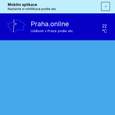
Mobilní aplikace
→
Nastavte si notifikace podle ulic
Praha.online
22
°C
Události v Praze podle ulic