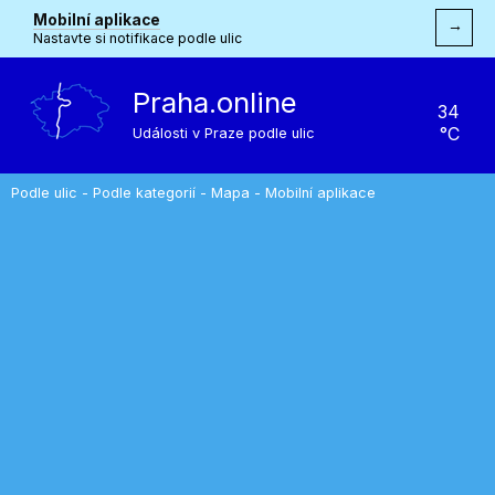
Mobilní aplikace
→
Nastavte si notifikace podle ulic
Praha.online
34
°C
Události v Praze podle ulic
Podle ulic
-
Podle kategorií
-
Mapa
-
Mobilní aplikace