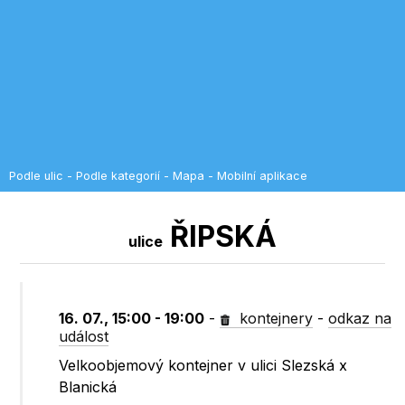
Podle ulic
-
Podle kategorií
-
Mapa
-
Mobilní aplikace
ŘIPSKÁ
ulice
16. 07., 15:00 - 19:00
-
kontejnery
-
odkaz na
událost
Velkoobjemový kontejner v ulici Slezská x
Blanická