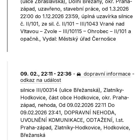
(ulice Zbraslavská), Dolní Břežany, okr. Praha-
západ, uzavřeno, stavební práce, od 1.3.2026
22:00 do 1.12.2026 23:59, úplná uzavírka silnice
č. II/101, ze sil. č. II/101 – III/1043 Vrané nad
Vltavou – Zvole – III/10115 – Ohrobec – II/101 a
opačně., Vydal: Městský úřad Černošice
09. 02., 22:11 - 22:36
-
dopravní informace
-
odkaz na událost
silnice III/00314 (ulice Břežanská), Zlatníky-
Hodkovice, část obce Hodkovice, okr. Praha-
západ, nehoda, Od 09.02.2026 22:11 Do
09.02.2026 23:41, DOPRAVNÍ NEHODA,
UVOLNĚNÍ KOMUNIKACE, ODTAŽENÍ, I.st.
Praha-západ, Zlatníky-Hodkovice, Hodkovice,
Břežanská