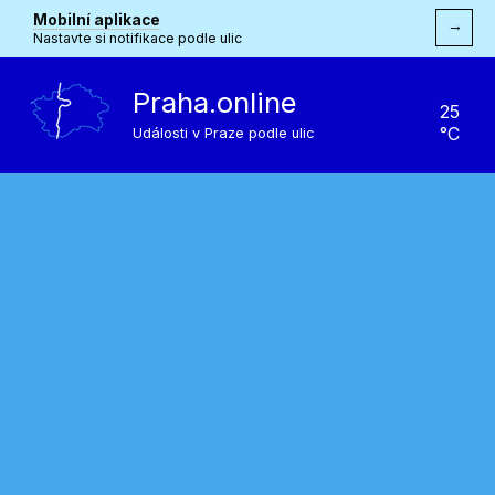
Mobilní aplikace
→
Nastavte si notifikace podle ulic
Praha.online
25
°C
Události v Praze podle ulic