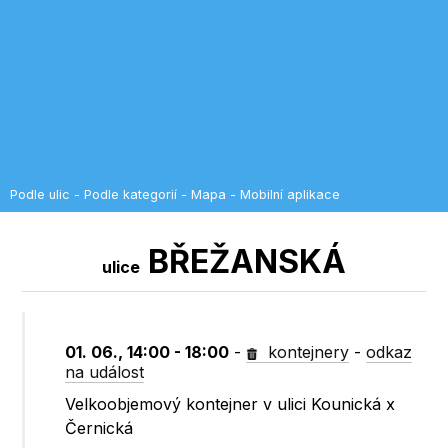
Podle ulic
-
Podle kategorií
-
Mapa
-
Mobilní aplikace
BŘEŽANSKÁ
ulice
01. 06., 14:00 - 18:00
-
kontejnery
-
odkaz
na událost
Velkoobjemový kontejner v ulici Kounická x
Černická