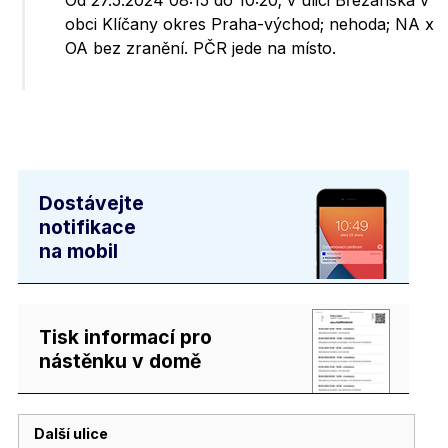
Od 27.5.2024 08:15 do 10:20; v ulici Břežanská v
obci Klíčany okres Praha-východ; nehoda; NA x
OA bez zranění. PČR jede na místo.
Dostávejte
notifikace
na mobil
Tisk informací pro
nástěnku v domě
Další ulice