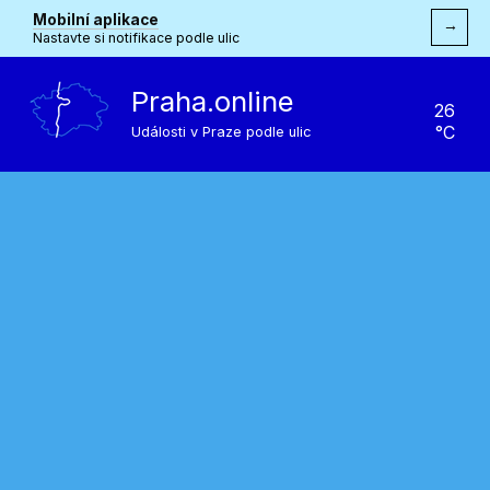
Mobilní aplikace
→
Nastavte si notifikace podle ulic
Praha.online
26
°C
Události v Praze podle ulic