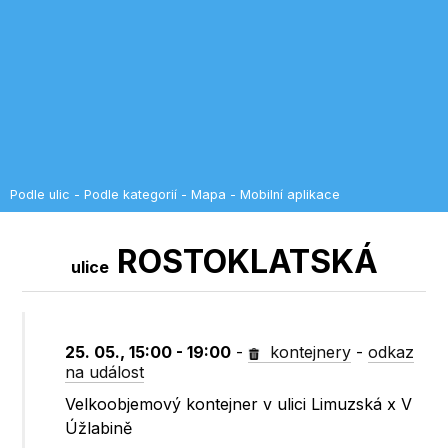
Podle ulic
-
Podle kategorií
-
Mapa
-
Mobilní aplikace
ROSTOKLATSKÁ
ulice
25. 05., 15:00 - 19:00
-
kontejnery
-
odkaz
na událost
Velkoobjemový kontejner v ulici Limuzská x V
Úžlabině