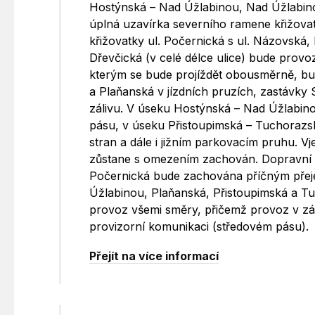
Hostýnská – Nad Úžlabinou, Nad Úžlabino
úplná uzavírka severního ramene křižovat
křižovatky ul. Počernická s ul. Názovská,
Dřevčická (v celé délce ulice) bude prov
kterým se bude projíždět obousměrně, b
a Plaňanská v jízdních pruzích, zastávky 
zálivu. V úseku Hostýnská – Nad Úžlabin
pásu, v úseku Přistoupimská – Tuchoraz
stran a dále i jižním parkovacím pruhu. V
zůstane s omezením zachován. Dopravní o
Počernická bude zachována příčným přejez
Úžlabinou, Plaňanská, Přistoupimská a Tu
provoz všemi směry, přičemž provoz v z
provizorní komunikaci (středovém pásu).
Přejít na více informací