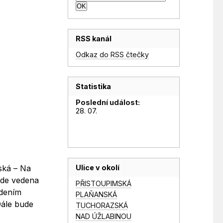
RSS kanál
Odkaz do RSS čtečky
Statistika
Poslední událost:
28. 07.
Ulice v okolí
ská – Na
ude vedena
PŘISTOUPIMSKÁ
edením
PLAŇANSKÁ
Dále bude
TUCHORAZSKÁ
,
NAD ÚŽLABINOU