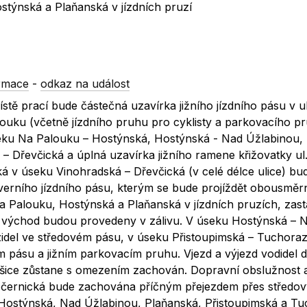
týnská a Plaňanská v jízdních pruzí
rmace
-
odkaz na událost
stě prací bude částečná uzavírka jižního jízdního pásu v ul
uku (včetně jízdního pruhu pro cyklisty a parkovacího pr
seku Na Palouku – Hostýnská, Hostýnská - Nad Úžlabinou,
– Dřevčická a úplná uzavírka jižního ramene křižovatky ul
ká v úseku Vinohradská – Dřevčická (v celé délce ulice) b
verního jízdního pásu, kterým se bude projíždět obousmě
 Palouku, Hostýnská a Plaňanská v jízdních pruzích, zas
ice východ budou provedeny v zálivu. V úseku Hostýnská – 
del ve středovém pásu, v úseku Přistoupimská – Tuchora
 pásu a jižním parkovacím pruhu. Vjezd a výjezd vodidel 
šice zůstane s omezením zachován. Dopravní obslužnost a
Počernická bude zachována příčným přejezdem přes středov
á, Hostýnská, Nad Úžlabinou, Plaňanská, Přistoupimská a T