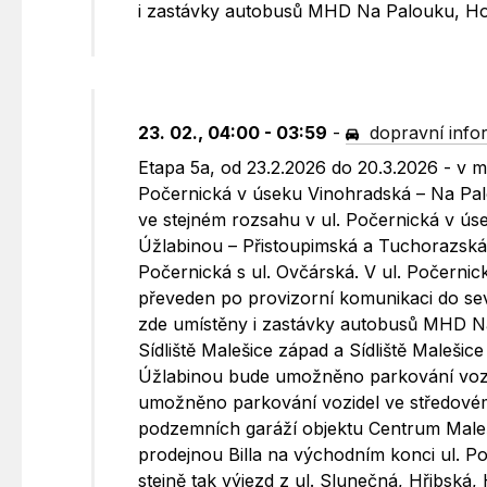
i zastávky autobusů MHD Na Palouku, Hos
23. 02., 04:00 - 03:59
-
dopravní info
Etapa 5a, od 23.2.2026 do 20.3.2026 - v mí
Počernická v úseku Vinohradská – Na Palo
ve stejném rozsahu v ul. Počernická v ú
Úžlabinou – Přistoupimská a Tuchorazská 
Počernická s ul. Ovčárská. V ul. Počernic
převeden po provizorní komunikaci do se
zde umístěny i zastávky autobusů MHD Na
Sídliště Malešice západ a Sídliště Maleš
Úžlabinou bude umožněno parkování vozi
umožněno parkování vozidel ve středovém
podzemních garáží objektu Centrum Male
prodejnou Billa na východním konci ul. 
stejně tak výjezd z ul. Slunečná, Hřibsk