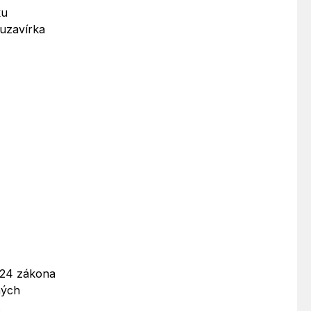
ku
 uzavírka
§ 24 zákona
ných
.