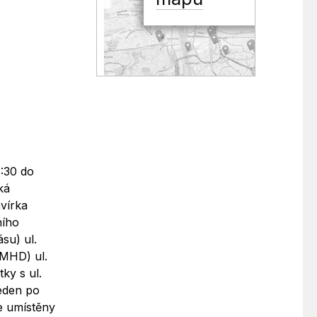
4:30 do
ká
vírka
ního
su) ul.
 MHD) ul.
ky s ul.
veden po
e umístěny