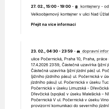
27. 02., 15:00 - 19:00
-
kontejnery
-
od
Velkoobjemový kontejner v ulici Nad Úžla
Přejít na více informací
23. 02., 04:30 - 23:59
-
dopravní info
ulice Počernická, Praha 10, Praha, práce
17.4.2026 23:59, Částečná uzavírka (jižní
Částečná uzavírka (jižní jízdní pás) ul.
(jižního jízdního pásu) ul. Počernická v 
jízdního pásu) ul. Počernická v úseku Tuc
Počernická v úseku Limuzská - Dřevčická
Dřevčická (spojka) v úseku Malešická – NN
Počernická V ul. Počernická v úseku Vino
provizorní komunikaci do severního jízd