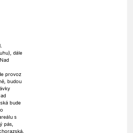
.
uhu), dále
 Nad
.
ude provoz
rně, budou
távky
Nad
zská bude
do
reálu s
ý pás,
uchorazská.