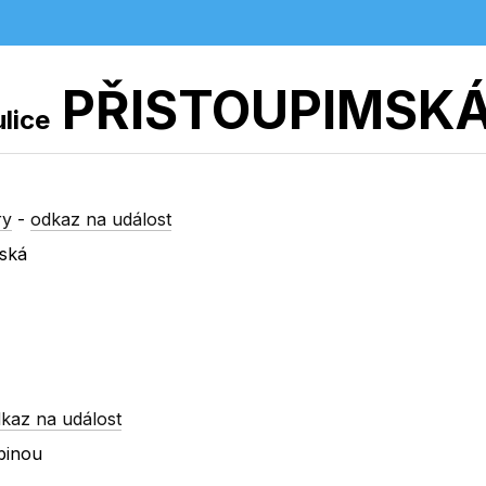
PŘISTOUPIMSK
ulice
ry
-
odkaz na událost
zská
kaz na událost
binou