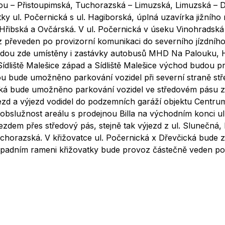
u – Přistoupimská, Tuchorazská – Limuzská, Limuzská – D
ky ul. Počernická s ul. Hagiborská, úplná uzavírka jižníh
 Hřibská a Ovčárská. V ul. Počernická v úseku Vinohradská
oz převeden po provizorní komunikaci do severního jízdníh
udou zde umístěny i zastávky autobusů MHD Na Palouku, 
Sídliště Malešice západ a Sídliště Malešice východ budou 
ou bude umožněno parkování vozidel při severní straně st
ská bude umožněno parkování vozidel ve středovém pásu 
jezd a výjezd vodidel do podzemních garáží objektu Centru
bslužnost areálu s prodejnou Billa na východním konci ul
dem přes středový pás, stejně tak výjezd z ul. Slunečná,
chorazská. V křižovatce ul. Počernická x Dřevčická bude z
ápadním rameni křižovatky bude provoz částečně veden p