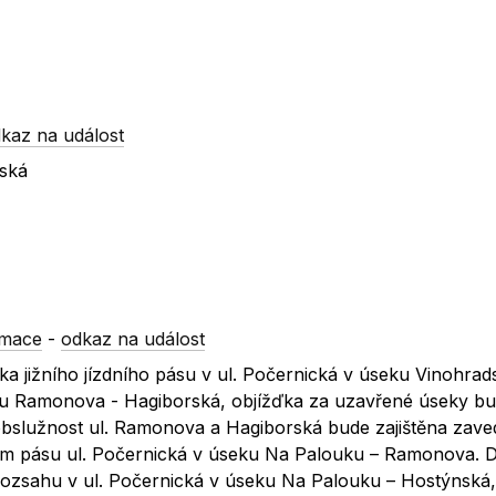
kaz na událost
zská
rmace
-
odkaz na událost
ka jižního jízdního pásu v ul. Počernická v úseku Vinohrad
ku Ramonova - Hagiborská, objížďka za uzavřené úseky b
obslužnost ul. Ramonova a Hagiborská bude zajištěna zav
m pásu ul. Počernická v úseku Na Palouku – Ramonova. 
ozsahu v ul. Počernická v úseku Na Palouku – Hostýnská