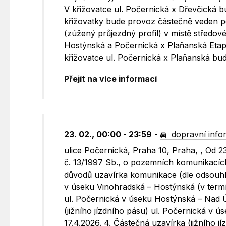
V křižovatce ul. Počernická x Dřevčická 
křižovatky bude provoz částečně veden p
(zúžený průjezdný profil) v místě středové
Hostýnská a Počernická x Plaňanská Etapa
křižovatce ul. Počernická x Plaňanská bud
Přejít na více informací
23. 02., 00:00 - 23:59
-
dopravní info
ulice Počernická, Praha 10, Praha, , Od 
č. 13/1997 Sb., o pozemních komunikacích
důvodů uzavírka komunikace (dle odsouhlas
v úseku Vinohradská – Hostýnská (v termín
ul. Počernická v úseku Hostýnská – Nad Ú
(jižního jízdního pásu) ul. Počernická v 
17.4.2026. 4. Částečná uzavírka (jižního 