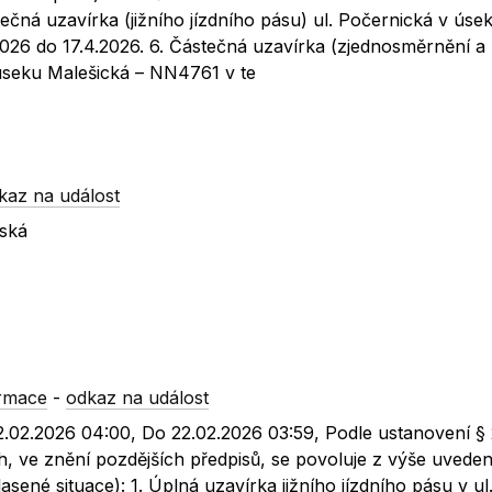
tečná uzavírka (jižního jízdního pásu) ul. Počernická v úse
2026 do 17.4.2026. 6. Částečná uzavírka (zjednosměrnění a
úseku Malešická – NN4761 v te
kaz na událost
zská
ormace
-
odkaz na událost
02.02.2026 04:00, Do 22.02.2026 03:59, Podle ustanovení 
, ve znění pozdějších předpisů, se povoluje z výše uvede
ené situace): 1. Úplná uzavírka jižního jízdního pásu v ul