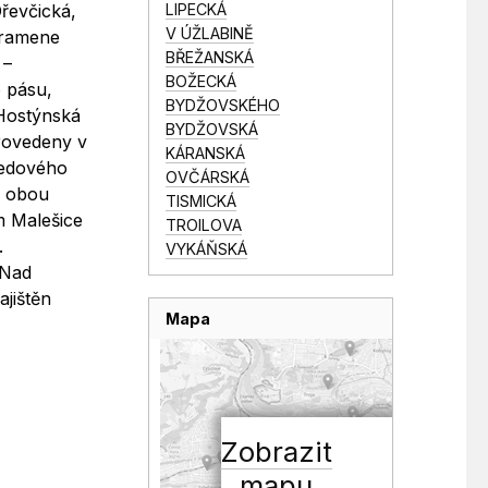
LIPECKÁ
řevčická,
V ÚŽLABINĚ
o ramene
BŘEŽANSKÁ
 –
BOŽECKÁ
o pásu,
BYDŽOVSKÉHO
Hostýnská
BYDŽOVSKÁ
provedeny v
KÁRANSKÁ
ředového
OVČÁRSKÁ
z obou
TISMICKÁ
m Malešice
TROILOVA
.
VYKÁŇSKÁ
 Nad
ajištěn
Mapa
o
Zobrazit
mapu