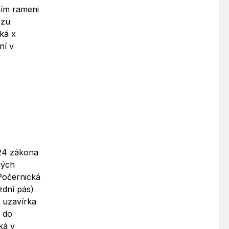
ním rameni
ozu
cká x
ní v
 24 zákona
ných
 Počernická
zdní pás)
 uzavírka
6 do
ká v