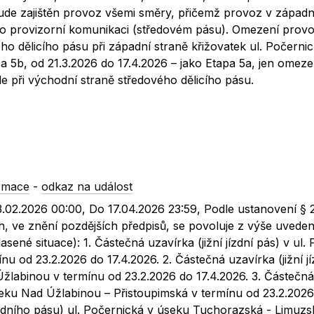
bude zajištěn provoz všemi směry, přičemž provoz v západ
o provizorní komunikaci (středovém pásu). Omezení prov
ho dělicího pásu při západní straně křižovatek ul. Počerni
 5b, od 21.3.2026 do 17.4.2026 – jako Etapa 5a, jen omeze
e při východní straně středového dělicího pásu.
rmace
-
odkaz na událost
23.02.2026 00:00, Do 17.04.2026 23:59, Podle ustanovení §
, ve znění pozdějších předpisů, se povoluje z výše uvede
ené situace): 1. Částečná uzavírka (jižní jízdní pás) v ul.
u od 23.2.2026 do 17.4.2026. 2. Částečná uzavírka (jižní jí
žlabinou v termínu od 23.2.2026 do 17.4.2026. 3. Částečná
úseku Nad Úžlabinou – Přistoupimská v termínu od 23.2.202
jízdního pásu) ul. Počernická v úseku Tuchorazská - Limuzs