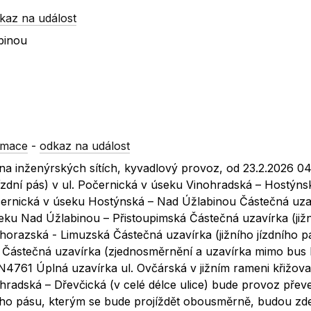
kaz na událost
binou
rmace
-
odkaz na událost
 na inženýrských sítích, kyvadlový provoz, od 23.2.2026 0
 jízdní pás) v ul. Počernická v úseku Vinohradská – Hostýns
 Počernická v úseku Hostýnská – Nad Úžlabinou Částečná uza
úseku Nad Úžlabinou – Přistoupimská Částečná uzavírka (již
horazská - Limuzská Částečná uzavírka (jižního jízdního pá
 Částečná uzavírka (zjednosměrnění a uzavírka mimo bus
4761 Úplná uzavírka ul. Ovčárská v jižním rameni křižovat
hradská – Dřevčická (v celé délce ulice) bude provoz pře
ního pásu, kterým se bude projíždět obousměrně, budou zd