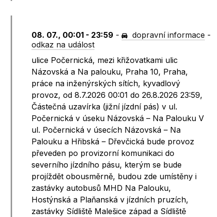
08. 07., 00:01 - 23:59
-
dopravní informace
-
odkaz na událost
ulice Počernická, mezi křižovatkami ulic
Názovská a Na palouku, Praha 10, Praha,
práce na inženýrských sítích, kyvadlový
provoz, od 8.7.2026 00:01 do 26.8.2026 23:59,
Částečná uzavírka (jižní jízdní pás) v ul.
Počernická v úseku Názovská – Na Palouku V
ul. Počernická v úsecích Názovská – Na
Palouku a Hřibská – Dřevčická bude provoz
převeden po provizorní komunikaci do
severního jízdního pásu, kterým se bude
projíždět obousměrně, budou zde umístěny i
zastávky autobusů MHD Na Palouku,
Hostýnská a Plaňanská v jízdních pruzích,
zastávky Sídliště Malešice západ a Sídliště