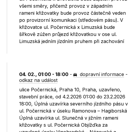
všemi směry, přičemž provoz v západním
rameni křižovatky bude provoz částečně veden
po provizorní komunikaci (středovém pásu). V
křižovatce ul. Počernická x Limuzská bude
šířkově zúžen průjezd křižovatkou v ose ul.
Limuzská jedním jízdním pruhem při zachování
04. 02., 01:00 - 18:00
-
dopravní informace
-
odkaz na událost
ulice Počernická, Praha 10, Praha, uzavřeno,
stavební práce, od 4.2.2026 01:00 do 23.2.2026
18:00, Úplná uzavírka severního jízdního pásu v
ul. Počernická v úseku Ramonova – Hagiborská
Úplná uzavírka ul. Slunečná v jižním rameni
křižovatky s ul. Počernická Objížďka za