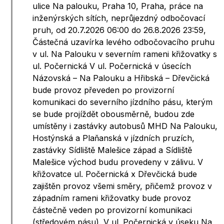
ulice Na palouku, Praha 10, Praha, práce na
inženýrských sítích, neprůjezdný odbočovací
pruh, od 20.7.2026 06:00 do 26.8.2026 23:59,
Částečná uzavírka levého odbočovacího pruhu
v ul. Na Palouku v severním rameni křižovatky s
ul. Počernická V ul. Počernická v úsecích
Názovská – Na Palouku a Hřibská – Dřevčická
bude provoz převeden po provizorní
komunikaci do severního jízdního pásu, kterým
se bude projíždět obousměrně, budou zde
umístěny i zastávky autobusů MHD Na Palouku,
Hostýnská a Plaňanská v jízdních pruzích,
zastávky Sídliště Malešice západ a Sídliště
Malešice východ budu provedeny v zálivu. V
křižovatce ul. Počernická x Dřevčická bude
zajištěn provoz všemi směry, přičemž provoz v
západním rameni křižovatky bude provoz
částečně veden po provizorní komunikaci
(středovém pásu). V ul. Počernická v úseku Na