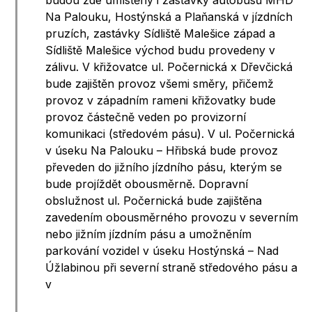
budou zde umístěny i zastávky autobusů MHD
Na Palouku, Hostýnská a Plaňanská v jízdních
pruzích, zastávky Sídliště Malešice západ a
Sídliště Malešice východ budu provedeny v
zálivu. V křižovatce ul. Počernická x Dřevčická
bude zajištěn provoz všemi směry, přičemž
provoz v západním rameni křižovatky bude
provoz částečně veden po provizorní
komunikaci (středovém pásu). V ul. Počernická
v úseku Na Palouku – Hřibská bude provoz
převeden do jižního jízdního pásu, kterým se
bude projíždět obousměrně. Dopravní
obslužnost ul. Počernická bude zajištěna
zavedením obousměrného provozu v severním
nebo jižním jízdním pásu a umožněním
parkování vozidel v úseku Hostýnská – Nad
Úžlabinou při severní straně středového pásu a
v