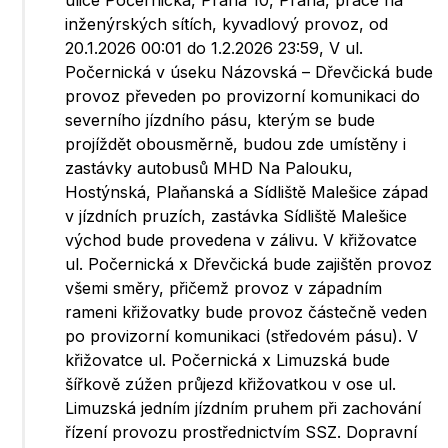
ulice Počernická, Praha 10, Praha, práce na
inženýrských sítích, kyvadlový provoz, od
20.1.2026 00:01 do 1.2.2026 23:59, V ul.
Počernická v úseku Názovská – Dřevčická bude
provoz převeden po provizorní komunikaci do
severního jízdního pásu, kterým se bude
projíždět obousměrně, budou zde umístěny i
zastávky autobusů MHD Na Palouku,
Hostýnská, Plaňanská a Sídliště Malešice západ
v jízdních pruzích, zastávka Sídliště Malešice
východ bude provedena v zálivu. V křižovatce
ul. Počernická x Dřevčická bude zajištěn provoz
všemi směry, přičemž provoz v západním
rameni křižovatky bude provoz částečně veden
po provizorní komunikaci (středovém pásu). V
křižovatce ul. Počernická x Limuzská bude
šířkově zúžen průjezd křižovatkou v ose ul.
Limuzská jedním jízdním pruhem při zachování
řízení provozu prostřednictvím SSZ. Dopravní