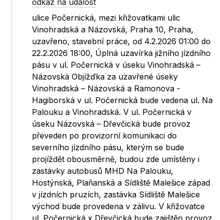
odkaz na událost
ulice Počernická, mezi křižovatkami ulic
Vinohradská a Názovská, Praha 10, Praha,
uzavřeno, stavební práce, od 4.2.2026 01:00 do
22.2.2026 18:00, Úplná uzavírka jižního jízdního
pásu v ul. Počernická v úseku Vinohradská –
Názovská Objížďka za uzavřené úseky
Vinohradská – Názovská a Ramonova -
Hagiborská v ul. Počernická bude vedena ul. Na
Palouku a Vinohradská. V ul. Počernická v
úseku Názovská – Dřevčická bude provoz
převeden po provizorní komunikaci do
severního jízdního pásu, kterým se bude
projíždět obousměrně, budou zde umístěny i
zastávky autobusů MHD Na Palouku,
Hostýnská, Plaňanská a Sídliště Malešice západ
v jízdních pruzích, zastávka Sídliště Malešice
východ bude provedena v zálivu. V křižovatce
ul. Počernická x Dřevčická bude zajištěn provoz