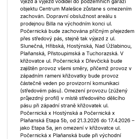
Vjezd a výjezd vodidel do podzemních garáží
objektu Centrum Malešice zůstane s omezením
zachován. Dopravní obslužnost areálu s
prodejnou Billa na východním konci ul.
Počernická bude zachována příčným přejezdem
přes středový pás, stejně tak výjezd z ul.
Slunečná, Hřibská, Hostýnská, Nad Úžlabinou,
Plaňanská, Přistoupimská a Tuchorazská. V
křižovatce ul. Počernická x Dřevčická bude
zajištěn provoz všemi směry, přičemž provoz v
západním rameni křižovatky bude provoz
částečně veden po provizorní komunikaci
(středovém pásu). Omezení provozu (zúžený
průjezdný profil) v místě středového dělicího
pásu při západní straně křižovatek ul.
Počernická x Hostýnská a Počernická x
Plaňanská Etapa 5b, od 21.3.2026 do 17.4.2026 –
jako Etapa 5a, jen omezení v křižovatce ul.
Počernická x Plaňanská bude při východní