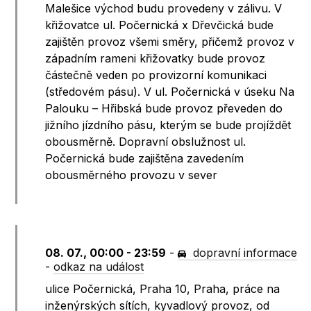
Malešice východ budu provedeny v zálivu. V
křižovatce ul. Počernická x Dřevčická bude
zajištěn provoz všemi směry, přičemž provoz v
západním rameni křižovatky bude provoz
částečně veden po provizorní komunikaci
(středovém pásu). V ul. Počernická v úseku Na
Palouku – Hřibská bude provoz převeden do
jižního jízdního pásu, kterým se bude projíždět
obousměrně. Dopravní obslužnost ul.
Počernická bude zajištěna zavedením
obousměrného provozu v sever
08. 07., 00:00 - 23:59
-
dopravní informace
-
odkaz na událost
ulice Počernická, Praha 10, Praha, práce na
inženýrských sítích, kyvadlový provoz, od