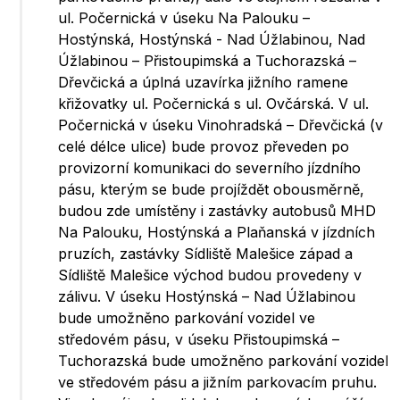
ul. Počernická v úseku Na Palouku –
Hostýnská, Hostýnská - Nad Úžlabinou, Nad
Úžlabinou – Přistoupimská a Tuchorazská –
Dřevčická a úplná uzavírka jižního ramene
křižovatky ul. Počernická s ul. Ovčárská. V ul.
Počernická v úseku Vinohradská – Dřevčická (v
celé délce ulice) bude provoz převeden po
provizorní komunikaci do severního jízdního
pásu, kterým se bude projíždět obousměrně,
budou zde umístěny i zastávky autobusů MHD
Na Palouku, Hostýnská a Plaňanská v jízdních
pruzích, zastávky Sídliště Malešice západ a
Sídliště Malešice východ budou provedeny v
zálivu. V úseku Hostýnská – Nad Úžlabinou
bude umožněno parkování vozidel ve
středovém pásu, v úseku Přistoupimská –
Tuchorazská bude umožněno parkování vozidel
ve středovém pásu a jižním parkovacím pruhu.