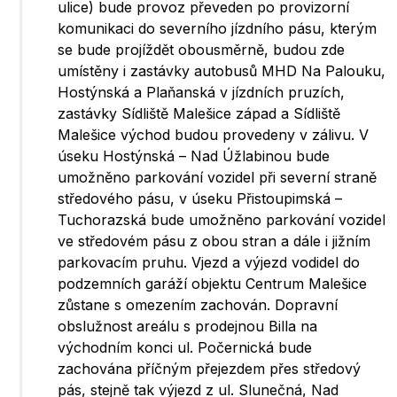
ulice) bude provoz převeden po provizorní
komunikaci do severního jízdního pásu, kterým
se bude projíždět obousměrně, budou zde
umístěny i zastávky autobusů MHD Na Palouku,
Hostýnská a Plaňanská v jízdních pruzích,
zastávky Sídliště Malešice západ a Sídliště
Malešice východ budou provedeny v zálivu. V
úseku Hostýnská – Nad Úžlabinou bude
umožněno parkování vozidel při severní straně
středového pásu, v úseku Přistoupimská –
Tuchorazská bude umožněno parkování vozidel
ve středovém pásu z obou stran a dále i jižním
parkovacím pruhu. Vjezd a výjezd vodidel do
podzemních garáží objektu Centrum Malešice
zůstane s omezením zachován. Dopravní
obslužnost areálu s prodejnou Billa na
východním konci ul. Počernická bude
zachována příčným přejezdem přes středový
pás, stejně tak výjezd z ul. Slunečná, Nad