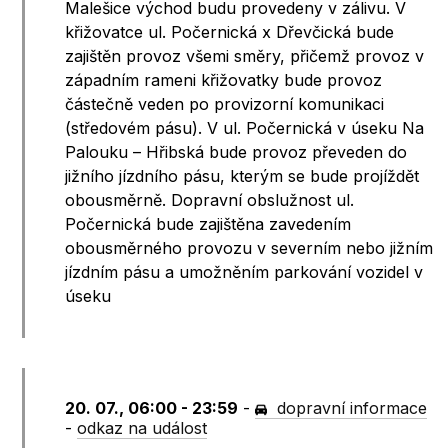
Malešice východ budu provedeny v zálivu. V
křižovatce ul. Počernická x Dřevčická bude
zajištěn provoz všemi směry, přičemž provoz v
západním rameni křižovatky bude provoz
částečně veden po provizorní komunikaci
(středovém pásu). V ul. Počernická v úseku Na
Palouku – Hřibská bude provoz převeden do
jižního jízdního pásu, kterým se bude projíždět
obousměrně. Dopravní obslužnost ul.
Počernická bude zajištěna zavedením
obousměrného provozu v severním nebo jižním
jízdním pásu a umožněním parkování vozidel v
úseku
20. 07., 06:00 - 23:59
-
dopravní informace
-
odkaz na událost