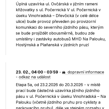
Úplná uzavírka ul. Ovčárská v jižním rameni
křižovatky s ul. Počernická V ul. Počernická v
úseku Vinohradská – Dřevčická (v celé délce
ulice) bude provoz převeden po provizorní
komunikaci do severního jízdního pásu, kterým
se bude projíždět obousměrně, budou zde
umístěny i zastávky autobusů MHD Na Palouku,
Hostýnská a Plaňanská v jízdních pruzí
23. 02., 04:00 - 03:59
-
dopravní informace
-
odkaz na událost
Etapa 5a, od 23.2.2026 do 20.3.2026 - v místě
prací bude částečná uzavírka jižního jízdního
pásu v ul. Počernická v úseku Vinohradská – Na
Palouku (včetně jízdního pruhu pro cyklisty a
parkovacího pruhu), dále ve stejném rozsahu v