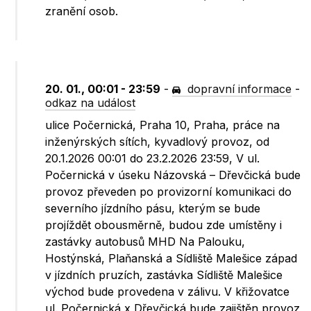
zranění osob.
20. 01., 00:01 - 23:59
-
dopravní informace
-
odkaz na událost
ulice Počernická, Praha 10, Praha, práce na
inženýrských sítích, kyvadlový provoz, od
20.1.2026 00:01 do 23.2.2026 23:59, V ul.
Počernická v úseku Názovská – Dřevčická bude
provoz převeden po provizorní komunikaci do
severního jízdního pásu, kterým se bude
projíždět obousměrně, budou zde umístěny i
zastávky autobusů MHD Na Palouku,
Hostýnská, Plaňanská a Sídliště Malešice západ
v jízdních pruzích, zastávka Sídliště Malešice
východ bude provedena v zálivu. V křižovatce
ul. Počernická x Dřevčická bude zajištěn provoz