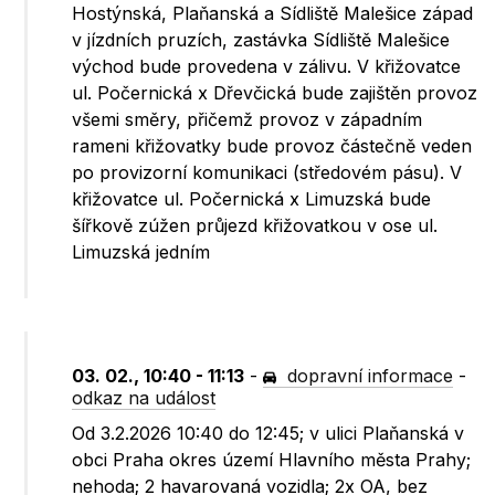
Hostýnská, Plaňanská a Sídliště Malešice západ
v jízdních pruzích, zastávka Sídliště Malešice
východ bude provedena v zálivu. V křižovatce
ul. Počernická x Dřevčická bude zajištěn provoz
všemi směry, přičemž provoz v západním
rameni křižovatky bude provoz částečně veden
po provizorní komunikaci (středovém pásu). V
křižovatce ul. Počernická x Limuzská bude
šířkově zúžen průjezd křižovatkou v ose ul.
Limuzská jedním
03. 02., 10:40 - 11:13
-
dopravní informace
-
odkaz na událost
Od 3.2.2026 10:40 do 12:45; v ulici Plaňanská v
obci Praha okres území Hlavního města Prahy;
nehoda; 2 havarovaná vozidla; 2x OA, bez