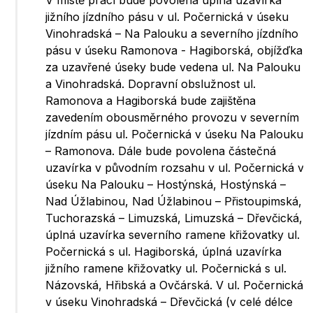
V místě prací bude povolena úplná uzavírka
jižního jízdního pásu v ul. Počernická v úseku
Vinohradská – Na Palouku a severního jízdního
pásu v úseku Ramonova - Hagiborská, objížďka
za uzavřené úseky bude vedena ul. Na Palouku
a Vinohradská. Dopravní obslužnost ul.
Ramonova a Hagiborská bude zajištěna
zavedením obousměrného provozu v severním
jízdním pásu ul. Počernická v úseku Na Palouku
– Ramonova. Dále bude povolena částečná
uzavírka v původním rozsahu v ul. Počernická v
úseku Na Palouku – Hostýnská, Hostýnská –
Nad Úžlabinou, Nad Úžlabinou – Přistoupimská,
Tuchorazská – Limuzská, Limuzská – Dřevčická,
úplná uzavírka severního ramene křižovatky ul.
Počernická s ul. Hagiborská, úplná uzavírka
jižního ramene křižovatky ul. Počernická s ul.
Názovská, Hřibská a Ovčárská. V ul. Počernická
v úseku Vinohradská – Dřevčická (v celé délce