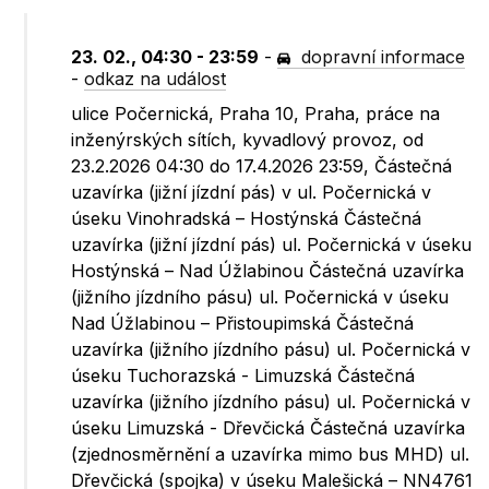
23. 02., 04:30 - 23:59
-
dopravní informace
-
odkaz na událost
ulice Počernická, Praha 10, Praha, práce na
inženýrských sítích, kyvadlový provoz, od
23.2.2026 04:30 do 17.4.2026 23:59, Částečná
uzavírka (jižní jízdní pás) v ul. Počernická v
úseku Vinohradská – Hostýnská Částečná
uzavírka (jižní jízdní pás) ul. Počernická v úseku
Hostýnská – Nad Úžlabinou Částečná uzavírka
(jižního jízdního pásu) ul. Počernická v úseku
Nad Úžlabinou – Přistoupimská Částečná
uzavírka (jižního jízdního pásu) ul. Počernická v
úseku Tuchorazská - Limuzská Částečná
uzavírka (jižního jízdního pásu) ul. Počernická v
úseku Limuzská - Dřevčická Částečná uzavírka
(zjednosměrnění a uzavírka mimo bus MHD) ul.
Dřevčická (spojka) v úseku Malešická – NN4761