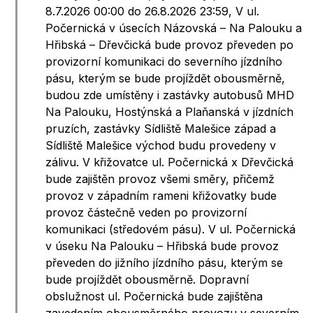
8.7.2026 00:00 do 26.8.2026 23:59, V ul.
Počernická v úsecích Názovská – Na Palouku a
Hřibská – Dřevčická bude provoz převeden po
provizorní komunikaci do severního jízdního
pásu, kterým se bude projíždět obousměrně,
budou zde umístěny i zastávky autobusů MHD
Na Palouku, Hostýnská a Plaňanská v jízdních
pruzích, zastávky Sídliště Malešice západ a
Sídliště Malešice východ budu provedeny v
zálivu. V křižovatce ul. Počernická x Dřevčická
bude zajištěn provoz všemi směry, přičemž
provoz v západním rameni křižovatky bude
provoz částečně veden po provizorní
komunikaci (středovém pásu). V ul. Počernická
v úseku Na Palouku – Hřibská bude provoz
převeden do jižního jízdního pásu, kterým se
bude projíždět obousměrně. Dopravní
obslužnost ul. Počernická bude zajištěna