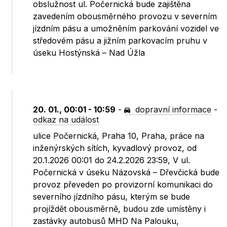
obslužnost ul. Počernická bude zajištěna
zavedením obousměrného provozu v severním
jízdním pásu a umožněním parkování vozidel ve
středovém pásu a jižním parkovacím pruhu v
úseku Hostýnská – Nad Úžla
20. 01., 00:01 - 10:59
-
dopravní informace
-
odkaz na událost
ulice Počernická, Praha 10, Praha, práce na
inženýrských sítích, kyvadlový provoz, od
20.1.2026 00:01 do 24.2.2026 23:59, V ul.
Počernická v úseku Názovská – Dřevčická bude
provoz převeden po provizorní komunikaci do
severního jízdního pásu, kterým se bude
projíždět obousměrně, budou zde umístěny i
zastávky autobusů MHD Na Palouku,