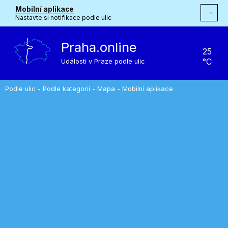
Mobilní aplikace
→
Nastavte si notifikace podle ulic
Praha.online
25
°C
Události v Praze podle ulic
Podle ulic
-
Podle kategorií
-
Mapa
-
Mobilní aplikace