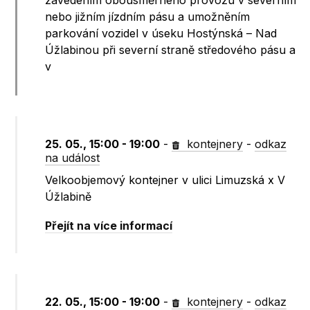
zavedením obousměrného provozu v severním
nebo jižním jízdním pásu a umožněním
parkování vozidel v úseku Hostýnská – Nad
Úžlabinou při severní straně středového pásu a
v
25. 05., 15:00 - 19:00
-
kontejnery
-
odkaz
na událost
Velkoobjemový kontejner v ulici Limuzská x V
Úžlabině
Přejít na více informací
22. 05., 15:00 - 19:00
-
kontejnery
-
odkaz