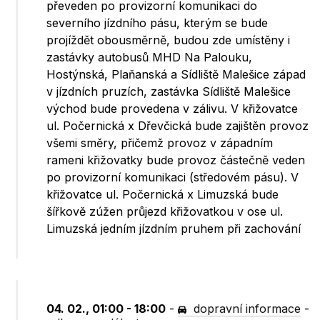
převeden po provizorní komunikaci do
severního jízdního pásu, kterým se bude
projíždět obousměrně, budou zde umístěny i
zastávky autobusů MHD Na Palouku,
Hostýnská, Plaňanská a Sídliště Malešice západ
v jízdních pruzích, zastávka Sídliště Malešice
východ bude provedena v zálivu. V křižovatce
ul. Počernická x Dřevčická bude zajištěn provoz
všemi směry, přičemž provoz v západním
rameni křižovatky bude provoz částečně veden
po provizorní komunikaci (středovém pásu). V
křižovatce ul. Počernická x Limuzská bude
šířkově zúžen průjezd křižovatkou v ose ul.
Limuzská jedním jízdním pruhem při zachování
04. 02., 01:00 - 18:00
-
dopravní informace
-