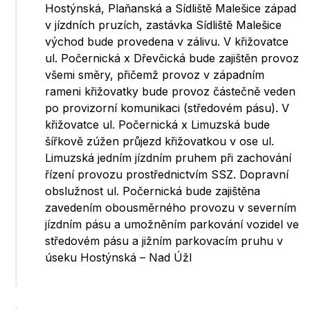
Hostýnská, Plaňanská a Sídliště Malešice západ
v jízdních pruzích, zastávka Sídliště Malešice
východ bude provedena v zálivu. V křižovatce
ul. Počernická x Dřevčická bude zajištěn provoz
všemi směry, přičemž provoz v západním
rameni křižovatky bude provoz částečně veden
po provizorní komunikaci (středovém pásu). V
křižovatce ul. Počernická x Limuzská bude
šířkově zúžen průjezd křižovatkou v ose ul.
Limuzská jedním jízdním pruhem při zachování
řízení provozu prostřednictvím SSZ. Dopravní
obslužnost ul. Počernická bude zajištěna
zavedením obousměrného provozu v severním
jízdním pásu a umožněním parkování vozidel ve
středovém pásu a jižním parkovacím pruhu v
úseku Hostýnská – Nad Úžl