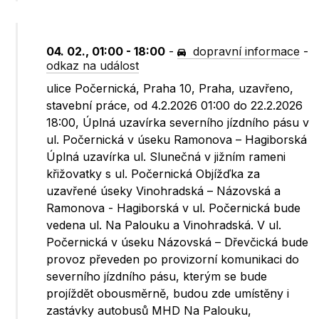
04. 02., 01:00 - 18:00
-
dopravní informace
-
odkaz na událost
ulice Počernická, Praha 10, Praha, uzavřeno,
stavební práce, od 4.2.2026 01:00 do 22.2.2026
18:00, Úplná uzavírka severního jízdního pásu v
ul. Počernická v úseku Ramonova – Hagiborská
Úplná uzavírka ul. Slunečná v jižním rameni
křižovatky s ul. Počernická Objížďka za
uzavřené úseky Vinohradská – Názovská a
Ramonova - Hagiborská v ul. Počernická bude
vedena ul. Na Palouku a Vinohradská. V ul.
Počernická v úseku Názovská – Dřevčická bude
provoz převeden po provizorní komunikaci do
severního jízdního pásu, kterým se bude
projíždět obousměrně, budou zde umístěny i
zastávky autobusů MHD Na Palouku,