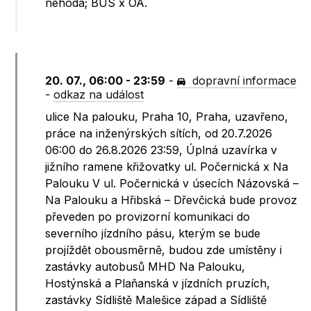
nehoda; BUS x OA.
20. 07., 06:00 - 23:59
-
dopravní informace
-
odkaz na událost
ulice Na palouku, Praha 10, Praha, uzavřeno,
práce na inženýrských sítích, od 20.7.2026
06:00 do 26.8.2026 23:59, Úplná uzavírka v
jižního ramene křižovatky ul. Počernická x Na
Palouku V ul. Počernická v úsecích Názovská –
Na Palouku a Hřibská – Dřevčická bude provoz
převeden po provizorní komunikaci do
severního jízdního pásu, kterým se bude
projíždět obousměrně, budou zde umístěny i
zastávky autobusů MHD Na Palouku,
Hostýnská a Plaňanská v jízdních pruzích,
zastávky Sídliště Malešice západ a Sídliště