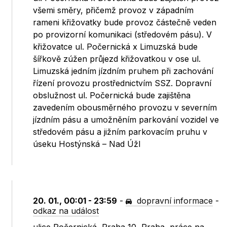
všemi směry, přičemž provoz v západním
rameni křižovatky bude provoz částečně veden
po provizorní komunikaci (středovém pásu). V
křižovatce ul. Počernická x Limuzská bude
šířkově zúžen průjezd křižovatkou v ose ul.
Limuzská jedním jízdním pruhem při zachování
řízení provozu prostřednictvím SSZ. Dopravní
obslužnost ul. Počernická bude zajištěna
zavedením obousměrného provozu v severním
jízdním pásu a umožněním parkování vozidel ve
středovém pásu a jižním parkovacím pruhu v
úseku Hostýnská – Nad Úžl
20. 01., 00:01 - 23:59
-
dopravní informace
-
odkaz na událost