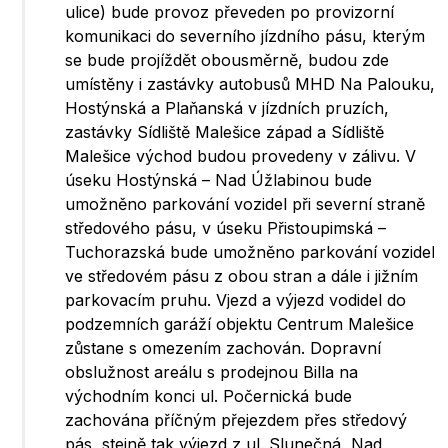
ulice) bude provoz převeden po provizorní
komunikaci do severního jízdního pásu, kterým
se bude projíždět obousměrně, budou zde
umístěny i zastávky autobusů MHD Na Palouku,
Hostýnská a Plaňanská v jízdních pruzích,
zastávky Sídliště Malešice západ a Sídliště
Malešice východ budou provedeny v zálivu. V
úseku Hostýnská – Nad Úžlabinou bude
umožněno parkování vozidel při severní straně
středového pásu, v úseku Přistoupimská –
Tuchorazská bude umožněno parkování vozidel
ve středovém pásu z obou stran a dále i jižním
parkovacím pruhu. Vjezd a výjezd vodidel do
podzemních garáží objektu Centrum Malešice
zůstane s omezením zachován. Dopravní
obslužnost areálu s prodejnou Billa na
východním konci ul. Počernická bude
zachována příčným přejezdem přes středový
pás, stejně tak výjezd z ul. Slunečná, Nad