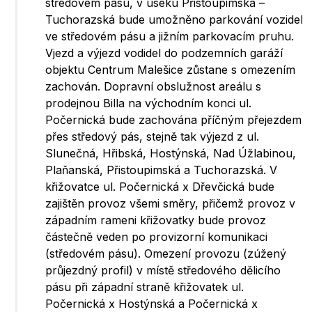
středovém pásu, v úseku Přistoupimská –
Tuchorazská bude umožněno parkování vozidel
ve středovém pásu a jižním parkovacím pruhu.
Vjezd a výjezd vodidel do podzemních garáží
objektu Centrum Malešice zůstane s omezením
zachován. Dopravní obslužnost areálu s
prodejnou Billa na východním konci ul.
Počernická bude zachována příčným přejezdem
přes středový pás, stejně tak výjezd z ul.
Slunečná, Hřibská, Hostýnská, Nad Úžlabinou,
Plaňanská, Přistoupimská a Tuchorazská. V
křižovatce ul. Počernická x Dřevčická bude
zajištěn provoz všemi směry, přičemž provoz v
západním rameni křižovatky bude provoz
částečně veden po provizorní komunikaci
(středovém pásu). Omezení provozu (zúžený
průjezdný profil) v místě středového dělicího
pásu při západní straně křižovatek ul.
Počernická x Hostýnská a Počernická x