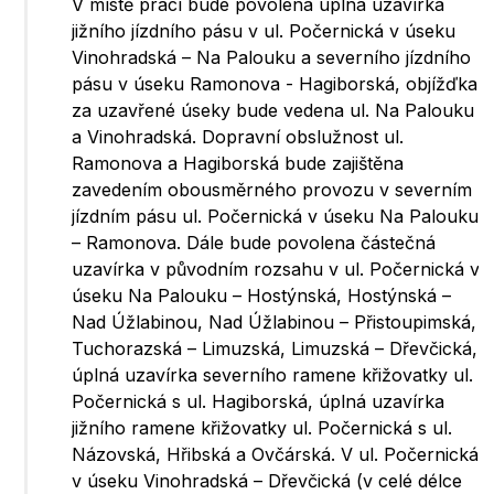
V místě prací bude povolena úplná uzavírka
jižního jízdního pásu v ul. Počernická v úseku
Vinohradská – Na Palouku a severního jízdního
pásu v úseku Ramonova - Hagiborská, objížďka
za uzavřené úseky bude vedena ul. Na Palouku
a Vinohradská. Dopravní obslužnost ul.
Ramonova a Hagiborská bude zajištěna
zavedením obousměrného provozu v severním
jízdním pásu ul. Počernická v úseku Na Palouku
– Ramonova. Dále bude povolena částečná
uzavírka v původním rozsahu v ul. Počernická v
úseku Na Palouku – Hostýnská, Hostýnská –
Nad Úžlabinou, Nad Úžlabinou – Přistoupimská,
Tuchorazská – Limuzská, Limuzská – Dřevčická,
úplná uzavírka severního ramene křižovatky ul.
Počernická s ul. Hagiborská, úplná uzavírka
jižního ramene křižovatky ul. Počernická s ul.
Názovská, Hřibská a Ovčárská. V ul. Počernická
v úseku Vinohradská – Dřevčická (v celé délce