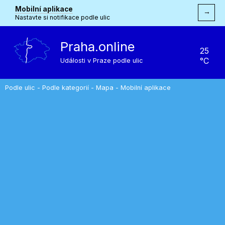
Mobilní aplikace
→
Nastavte si notifikace podle ulic
Praha.online
25
°C
Události v Praze podle ulic
Podle ulic
-
Podle kategorií
-
Mapa
-
Mobilní aplikace