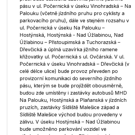
pásu v ul. Počernická v úseku Vinohradská – Na
Palouku (včetně jízdního pruhu pro cyklisty a
parkovacího pruhu), dále ve stejném rozsahu v
ul. Počernická v úseku Na Palouku –
Hostýnská, Hostýnská - Nad Úžlabinou, Nad
Úžlabinou – Přistoupimská a Tuchorazská –
Dřevčická a úplná uzavírka jižního ramene
křižovatky ul. Počernická s ul. Ovčárská. V ul.
Počernická v úseku Vinohradská – Dřevčická (v
celé délce ulice) bude provoz převeden po
provizorní komunikaci do severního jízdního
pásu, kterým se bude projíždět obousměrně,
budou zde umístěny i zastávky autobusů MHD
Na Palouku, Hostýnská a Plaňanská v jízdních
pruzích, zastávky Sídliště Malešice západ a
Sídliště Malešice východ budou provedeny v
zálivu. V úseku Hostýnská – Nad Úžlabinou
bude umožněno parkování vozidel ve