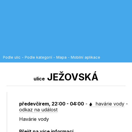
Podle ulic
-
Podle kategorií
-
Mapa
-
Mobilní aplikace
JEŽOVSKÁ
ulice
předevčírem, 22:00 - 04:00
-
havárie vody
-
odkaz na událost
Havárie vody
Přejít na více informací