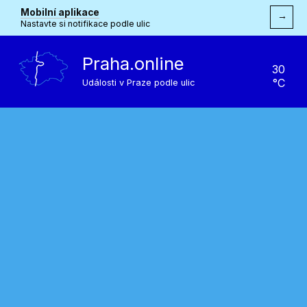
Mobilní aplikace
→
Nastavte si notifikace podle ulic
Praha.online
30
°C
Události v Praze podle ulic