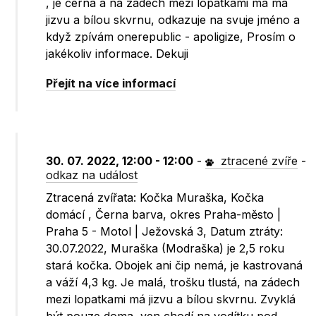
, je černa a na zádech meži lopatkami ma má
jizvu a bílou skvrnu, odkazuje na svuje jméno a
když zpívám onerepublic - apoligize, Prosím o
jakékoliv informace. Dekuji
Přejít na více informací
30. 07. 2022, 12:00 - 12:00
-
ztracené zvíře
-
odkaz na událost
Ztracená zvířata: Kočka Muraška, Kočka
domácí , Černa barva, okres Praha-město |
Praha 5 - Motol | Ježovská 3, Datum ztráty:
30.07.2022, Muraška (Modraška) je 2,5 roku
stará kočka. Obojek ani čip nemá, je kastrovaná
a váží 4,3 kg. Je malá, trošku tlustá, na zádech
mezi lopatkami má jizvu a bílou skvrnu. Zvyklá