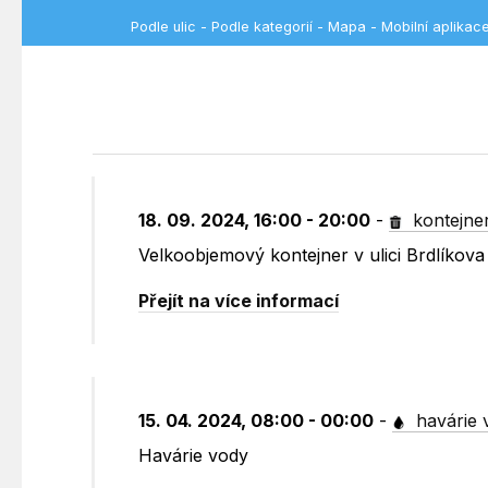
Podle ulic
-
Podle kategorií
-
Mapa
-
Mobilní aplikac
18. 09. 2024, 16:00 - 20:00
-
kontejne
Velkoobjemový kontejner v ulici Brdlíkova
Přejít na více informací
15. 04. 2024, 08:00 - 00:00
-
havárie 
Havárie vody