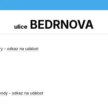
e
BEDRNOVA
ulice
ry
-
odkaz na událost
vody
-
odkaz na událost