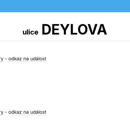
DEYLOVA
ulice
ry
-
odkaz na událost
ry
-
odkaz na událost