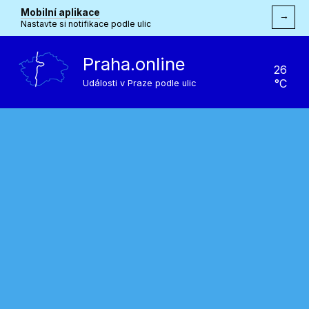
Mobilní aplikace
→
Nastavte si notifikace podle ulic
Praha.online
26
°C
Události v Praze podle ulic