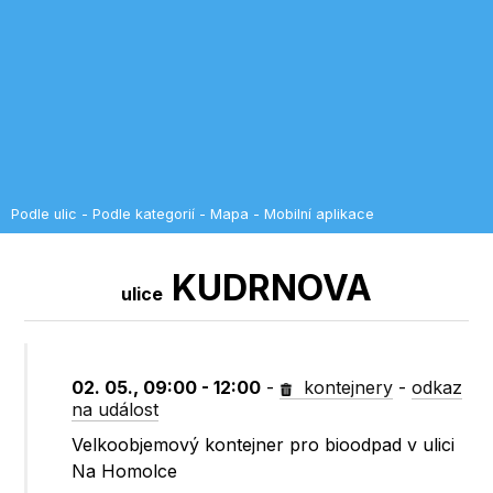
Podle ulic
-
Podle kategorií
-
Mapa
-
Mobilní aplikace
KUDRNOVA
ulice
02. 05., 09:00 - 12:00
-
kontejnery
-
odkaz
na událost
Velkoobjemový kontejner pro bioodpad v ulici
Na Homolce