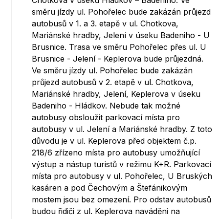
Chotkova v úseku Hládkov – Badeniho. Ve
směru jízdy ul. Pohořelec bude zakázán průjezd
autobusů v 1. a 3. etapě v ul. Chotkova,
Mariánské hradby, Jelení v úseku Badeniho - U
Brusnice. Trasa ve směru Pohořelec přes ul. U
Brusnice - Jelení - Keplerova bude průjezdná.
Ve směru jízdy ul. Pohořelec bude zakázán
průjezd autobusů v 2. etapě v ul. Chotkova,
Mariánské hradby, Jelení, Keplerova v úseku
Badeniho - Hládkov. Nebude tak možné
autobusy obsloužit parkovací místa pro
autobusy v ul. Jelení a Mariánské hradby. Z toto
důvodu je v ul. Keplerova před objektem č.p.
218/6 zřízeno místa pro autobusy umožňující
výstup a nástup turistů v režimu K+R. Parkovací
místa pro autobusy v ul. Pohořelec, U Bruských
kasáren a pod Čechovým a Štefánikovým
mostem jsou bez omezení. Pro odstav autobusů
budou řidiči z ul. Keplerova naváděni na