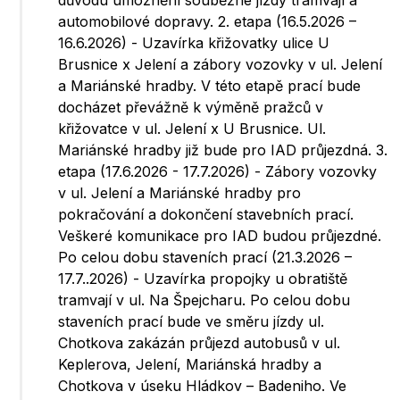
důvodu umožnění souběžné jízdy tramvají a
automobilové dopravy. 2. etapa (16.5.2026 –
16.6.2026) - Uzavírka křižovatky ulice U
Brusnice x Jelení a zábory vozovky v ul. Jelení
a Mariánské hradby. V této etapě prací bude
docházet převážně k výměně pražců v
křižovatce v ul. Jelení x U Brusnice. Ul.
Mariánské hradby již bude pro IAD průjezdná. 3.
etapa (17.6.2026 - 17.7.2026) - Zábory vozovky
v ul. Jelení a Mariánské hradby pro
pokračování a dokončení stavebních prací.
Veškeré komunikace pro IAD budou průjezdné.
Po celou dobu staveních prací (21.3.2026 –
17.7..2026) - Uzavírka propojky u obratiště
tramvají v ul. Na Špejcharu. Po celou dobu
staveních prací bude ve směru jízdy ul.
Chotkova zakázán průjezd autobusů v ul.
Keplerova, Jelení, Mariánská hradby a
Chotkova v úseku Hládkov – Badeniho. Ve