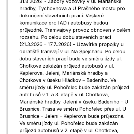
31.8.2026) - Zábory vozovky v ul. Mariánské
hradby, Tychovnova a U Prašného mostu pro
dokončení stavebních prací. Veškeré
komunikace pro IAD i autobusy budou
průjezdné. Tramvajový provoz obnoven v celém
rozsahu. Po celou dobu staveních prací
(21.3.2026 – 17.7..2026) - Uzavírka propojky u
obratiště tramvají v ul. Na Špejcharu. Po celou
dobu staveních prací bude ve směru jízdy ul.
Chotkova zakázán průjezd autobusů v ul.
Keplerova, Jelení, Mariánská hradby a
Chotkova v úseku Hládkov – Badeniho. Ve
směru jízdy ul. Pohořelec bude zakázán průjezd
autobusů v 1. a 3. etapě v ul. Chotkova,
Mariánské hradby, Jelení v úseku Badeniho - U
Brusnice. Trasa ve směru Pohořelec přes ul. U
Brusnice - Jelení - Keplerova bude průjezdná.
Ve směru jízdy ul. Pohořelec bude zakázán
průjezd autobusů v 2. etapě v ul. Chotkova,