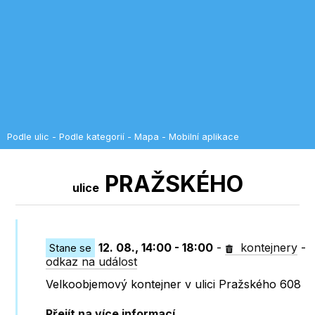
Podle ulic
-
Podle kategorií
-
Mapa
-
Mobilní aplikace
PRAŽSKÉHO
ulice
12. 08., 14:00 - 18:00
-
kontejnery
-
Stane se
odkaz na událost
Velkoobjemový kontejner v ulici Pražského 608
Přejít na více informací