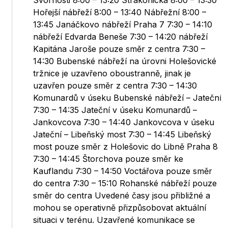
Svornosti 8:00 – 13:20 Strakonická 8:00 – 13:30
Hořejší nábřeží 8:00 – 13:40 Nábřežní 8:00 –
13:45 Janáčkovo nábřeží Praha 7 7:30 – 14:10
nábřeží Edvarda Beneše 7:30 – 14:20 nábřeží
Kapitána Jaroše pouze směr z centra 7:30 –
14:30 Bubenské nábřeží na úrovni Holešovické
tržnice je uzavřeno oboustranně, jinak je
uzavřen pouze směr z centra 7:30 – 14:30
Komunardů v úseku Bubenské nábřeží – Jateční
7:30 – 14:35 Jateční v úseku Komunardů –
Jankovcova 7:30 – 14:40 Jankovcova v úseku
Jateční – Libeňský most 7:30 – 14:45 Libeňský
most pouze směr z Holešovic do Libně Praha 8
7:30 – 14:45 Štorchova pouze směr ke
Kauflandu 7:30 – 14:50 Voctářova pouze směr
do centra 7:30 – 15:10 Rohanské nábřeží pouze
směr do centra Uvedené časy jsou přibližné a
mohou se operativně přizpůsobovat aktuální
situaci v terénu. Uzavřené komunikace se