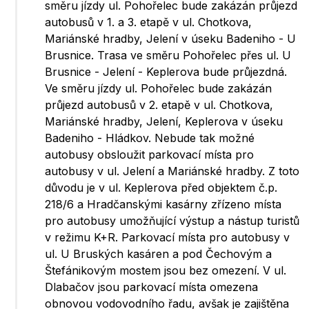
směru jízdy ul. Pohořelec bude zakázán průjezd
autobusů v 1. a 3. etapě v ul. Chotkova,
Mariánské hradby, Jelení v úseku Badeniho - U
Brusnice. Trasa ve směru Pohořelec přes ul. U
Brusnice - Jelení - Keplerova bude průjezdná.
Ve směru jízdy ul. Pohořelec bude zakázán
průjezd autobusů v 2. etapě v ul. Chotkova,
Mariánské hradby, Jelení, Keplerova v úseku
Badeniho - Hládkov. Nebude tak možné
autobusy obsloužit parkovací místa pro
autobusy v ul. Jelení a Mariánské hradby. Z toto
důvodu je v ul. Keplerova před objektem č.p.
218/6 a Hradčanskými kasárny zřízeno místa
pro autobusy umožňující výstup a nástup turistů
v režimu K+R. Parkovací místa pro autobusy v
ul. U Bruských kasáren a pod Čechovým a
Štefánikovým mostem jsou bez omezení. V ul.
Dlabačov jsou parkovací místa omezena
obnovou vodovodního řadu, avšak je zajištěna