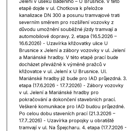
Jelení v úseku Badeniho – U Brusnice. V této
etapě dojde v ul. Chotkova k přeložce
kanalizace DN 300 a posunu tramvajové trati
severním směrem pro rozšíření vozovky z
důvodu umožnění souběžné jízdy tramvají a
automobilové dopravy. 2. etapa (16.5.2026 –
16.6.2026) - Uzavírka křižovatky ulice U
Brusnice x Jelení a zábory vozovky v ul. Jelení
a Mariánské hradby. V této etapě prací bude
docházet převážně k výměně pražců v
křižovatce v ul. Jelení x U Brusnice. Ul.
Mariánské hradby již bude pro IAD průjezdná. 3.
etapa (17.6.2026 - 17.7.2026) - Zábory vozovky
v ul. Jelení a Mariánské hradby pro
pokračování a dokončení stavebních prací.
Veškeré komunikace pro IAD budou průjezdné.
Po celou dobu staveních prací (21.3.2026 –
17.7..2026) - Uzavírka propojky u obratiště
tramvají v ul. Na Špejcharu. 4. etapa (17.7.2026 -