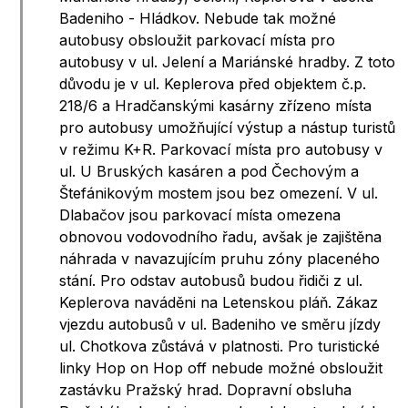
Badeniho - Hládkov. Nebude tak možné
autobusy obsloužit parkovací místa pro
autobusy v ul. Jelení a Mariánské hradby. Z toto
důvodu je v ul. Keplerova před objektem č.p.
218/6 a Hradčanskými kasárny zřízeno místa
pro autobusy umožňující výstup a nástup turistů
v režimu K+R. Parkovací místa pro autobusy v
ul. U Bruských kasáren a pod Čechovým a
Štefánikovým mostem jsou bez omezení. V ul.
Dlabačov jsou parkovací místa omezena
obnovou vodovodního řadu, avšak je zajištěna
náhrada v navazujícím pruhu zóny placeného
stání. Pro odstav autobusů budou řidiči z ul.
Keplerova naváděni na Letenskou pláň. Zákaz
vjezdu autobusů v ul. Badeniho ve směru jízdy
ul. Chotkova zůstává v platnosti. Pro turistické
linky Hop on Hop off nebude možné obsloužit
zastávku Pražský hrad. Dopravní obsluha