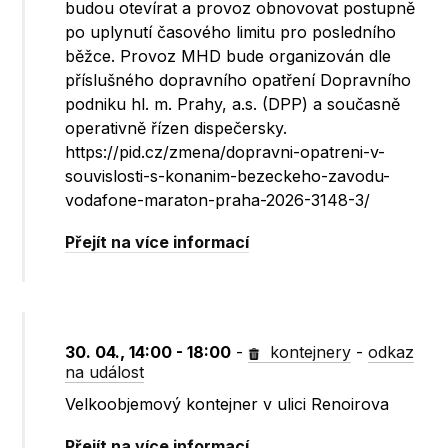
budou otevírat a provoz obnovovat postupně
po uplynutí časového limitu pro posledního
běžce. Provoz MHD bude organizován dle
příslušného dopravního opatření Dopravního
podniku hl. m. Prahy, a.s. (DPP) a současně
operativně řízen dispečersky.
https://pid.cz/zmena/dopravni-opatreni-v-
souvislosti-s-konanim-bezeckeho-zavodu-
vodafone-maraton-praha-2026-3148-3/
Přejít na více informací
30. 04., 14:00 - 18:00
-
kontejnery
-
odkaz
na událost
Velkoobjemový kontejner v ulici Renoirova
Přejít na více informací