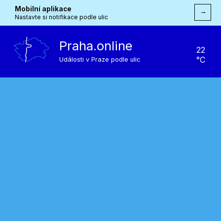
Mobilní aplikace
→
Nastavte si notifikace podle ulic
Praha.online
22
°C
Události v Praze podle ulic