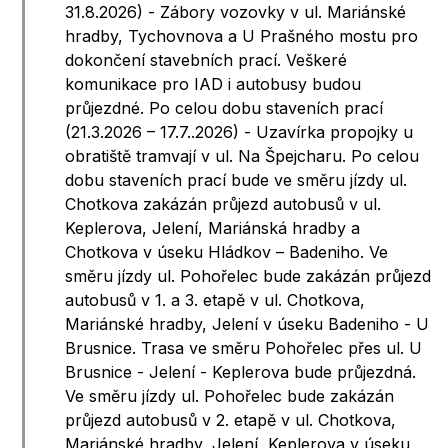
31.8.2026) - Zábory vozovky v ul. Mariánské
hradby, Tychovnova a U Prašného mostu pro
dokončení stavebních prací. Veškeré
komunikace pro IAD i autobusy budou
průjezdné. Po celou dobu staveních prací
(21.3.2026 – 17.7..2026) - Uzavírka propojky u
obratiště tramvají v ul. Na Špejcharu. Po celou
dobu staveních prací bude ve směru jízdy ul.
Chotkova zakázán průjezd autobusů v ul.
Keplerova, Jelení, Mariánská hradby a
Chotkova v úseku Hládkov – Badeniho. Ve
směru jízdy ul. Pohořelec bude zakázán průjezd
autobusů v 1. a 3. etapě v ul. Chotkova,
Mariánské hradby, Jelení v úseku Badeniho - U
Brusnice. Trasa ve směru Pohořelec přes ul. U
Brusnice - Jelení - Keplerova bude průjezdná.
Ve směru jízdy ul. Pohořelec bude zakázán
průjezd autobusů v 2. etapě v ul. Chotkova,
Mariánské hradby, Jelení, Keplerova v úseku