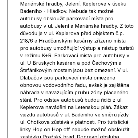
Mariánské hradby, Jelení, Keplerova v úseku
Badeniho - Hládkov. Nebude tak možné
autobusy obsloužit parkovací místa pro
autobusy v ul. Jelení a Mariánské hradby. Z toto
důvodu je v ul. Keplerova před objektem č.p.
218/6 a Hradčanskými kasárny zřízeno místa
pro autobusy umožňující výstup a nástup turistů
v režimu K+R. Parkovací místa pro autobusy v
ul. U Bruských kasáren a pod Čechovým a
Štefánikovým mostem jsou bez omezení. V ul.
Dlabačov jsou parkovací místa omezena
obnovou vodovodního řadu, avšak je zajištěna
náhrada v navazujícím pruhu zóny placeného
stání. Pro odstav autobusů budou řidiči z ul.
Keplerova naváděni na Letenskou pláň. Zákaz
vjezdu autobusů v ul. Badeniho ve směru jízdy
ul. Chotkova zůstává v platnosti. Pro turistické
linky Hop on Hop off nebude možné obsloužit
zastávku Pražský hrad. Dopravní obsluha