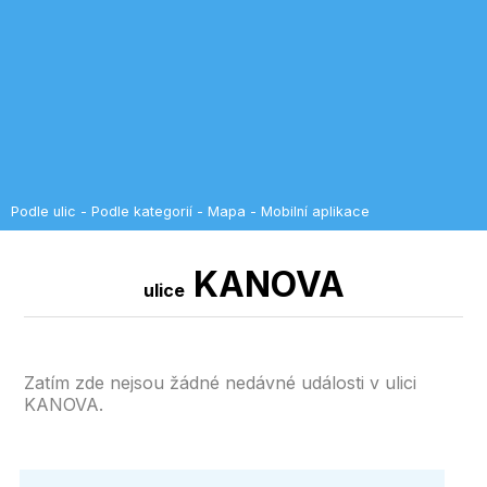
Podle ulic
-
Podle kategorií
-
Mapa
-
Mobilní aplikace
KANOVA
ulice
Zatím zde nejsou žádné nedávné události v ulici
KANOVA.