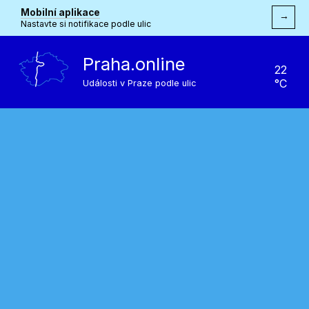
Mobilní aplikace
→
Nastavte si notifikace podle ulic
Praha.online
22
°C
Události v Praze podle ulic