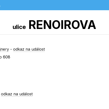
e
RENOIROVA
ulice
jnery
-
odkaz na událost
ho 608
-
odkaz na událost