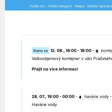
Podle ulic
-
Podle kategorií
-
Mapa
-
Mobilní aplikac
12. 08., 14:00 - 18:00
-
konte
Stane se
Velkoobjemový kontejner v ulici Pražské
Přejít na více informací
28. 07., 19:00 - 00:00
-
havárie vody
Havárie vody