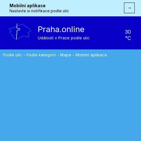
Mobilní aplikace
→
Nastavte si notifikace podle ulic
Praha.online
30
°C
Události v Praze podle ulic
Podle ulic
-
Podle kategorií
-
Mapa
-
Mobilní aplikace