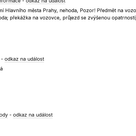
nformace
-
odkaz na událost
emí Hlavního města Prahy, nehoda, Pozor! Předmět na voz
hoda; překážka na vozovce, průjezd se zvýšenou opatrností
-
odkaz na událost
ká
vody
-
odkaz na událost