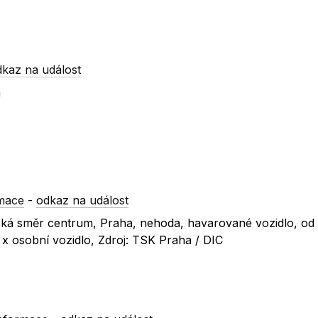
dkaz na událost
á
mace
-
odkaz na událost
gická směr centrum, Praha, nehoda, havarované vozidlo, od
o x osobní vozidlo, Zdroj: TSK Praha / DIC