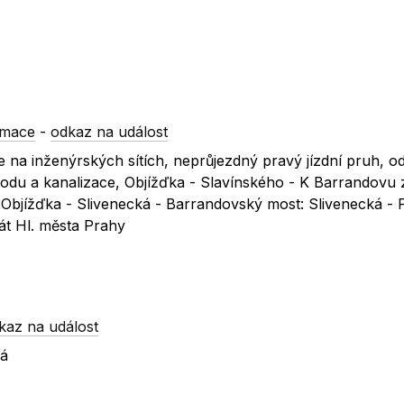
rmace
-
odkaz na událost
 na inženýrských sítích, neprůjezdný pravý jízdní pruh, o
odu a kanalizace, Objížďka - Slavínského - K Barrandovu z
Objížďka - Slivenecká - Barrandovský most: Slivenecká - 
át Hl. města Prahy
kaz na událost
ká