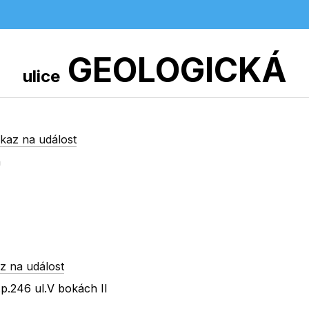
GEOLOGICKÁ
ulice
kaz na událost
á
z na událost
p.246 ul.V bokách II