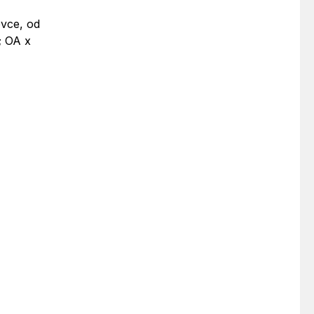
ovce, od
; OA x