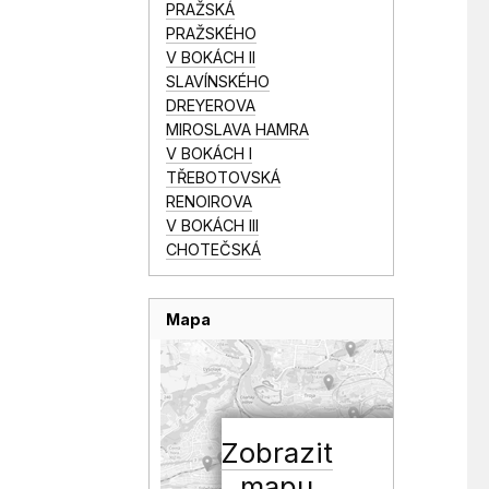
PRAŽSKÁ
PRAŽSKÉHO
V BOKÁCH II
SLAVÍNSKÉHO
DREYEROVA
MIROSLAVA HAMRA
V BOKÁCH I
TŘEBOTOVSKÁ
RENOIROVA
V BOKÁCH III
CHOTEČSKÁ
Mapa
Zobrazit
mapu