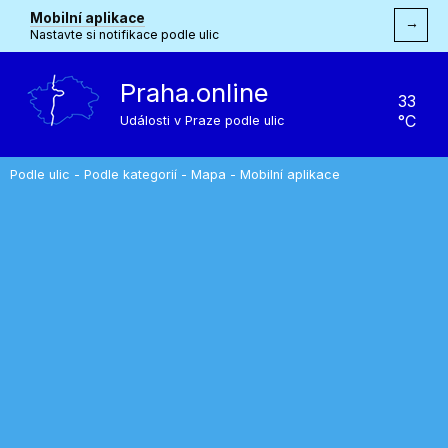
Mobilní aplikace
→
Nastavte si notifikace podle ulic
Praha.online
33
°C
Události v Praze podle ulic
Podle ulic
-
Podle kategorií
-
Mapa
-
Mobilní aplikace