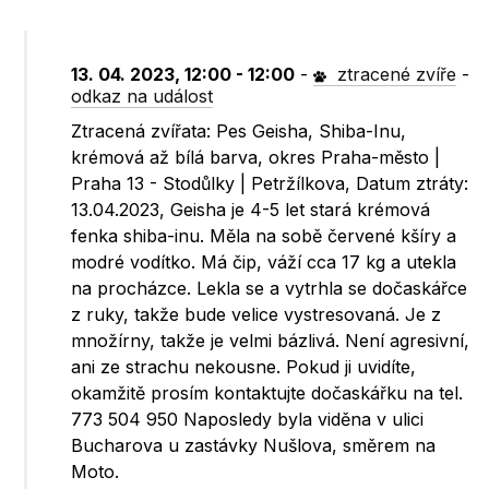
13. 04. 2023, 12:00 - 12:00
-
ztracené zvíře
-
odkaz na událost
Ztracená zvířata: Pes Geisha, Shiba-Inu,
krémová až bílá barva, okres Praha-město |
Praha 13 - Stodůlky | Petržílkova, Datum ztráty:
13.04.2023, Geisha je 4-5 let stará krémová
fenka shiba-inu. Měla na sobě červené kšíry a
modré vodítko. Má čip, váží cca 17 kg a utekla
na procházce. Lekla se a vytrhla se dočaskářce
z ruky, takže bude velice vystresovaná. Je z
množírny, takže je velmi bázlivá. Není agresivní,
ani ze strachu nekousne. Pokud ji uvidíte,
okamžitě prosím kontaktujte dočaskářku na tel.
773 504 950 Naposledy byla viděna v ulici
Bucharova u zastávky Nušlova, směrem na
Moto.