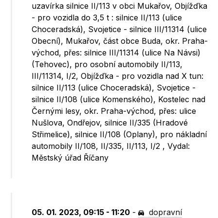
uzavírka silnice II/113 v obci Mukařov, Objížďka
- pro vozidla do 3,5 t : silnice II/113 (ulice
Choceradská), Svojetice - silnice III/11314 (ulice
Obecní), Mukařov, část obce Buda, okr. Praha-
východ, přes: silnice III/11314 (ulice Na Návsi)
(Tehovec), pro osobní automobily II/113,
III/11314, I/2, Objížďka - pro vozidla nad X tun:
silnice II/113 (ulice Choceradská), Svojetice -
silnice II/108 (ulice Komenského), Kostelec nad
Černými lesy, okr. Praha-východ, přes: ulice
Nušlova, Ondřejov, silnice II/335 (Hradové
Střimelice), silnice II/108 (Oplany), pro nákladní
automobily II/108, II/335, II/113, I/2 , Vydal:
Městský úřad Říčany
05. 01. 2023, 09:15 - 11:20
-
dopravní