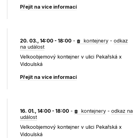
Přejít na více informací
20. 03., 14:00 - 18:00
-
kontejnery
-
odkaz
na událost
Velkoobjemový kontejner v ulici Pekařská x
Vidoulská
Přejít na více informací
16. 01., 14:00 - 18:00
-
kontejnery
-
odkaz na
událost
Velkoobjemový kontejner v ulici Pekařská x
Vidoulská