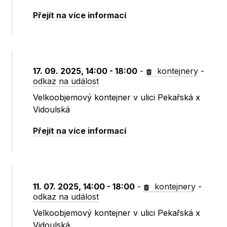
Přejít na více informací
17. 09. 2025, 14:00 - 18:00
-
kontejnery
-
odkaz na událost
Velkoobjemový kontejner v ulici Pekařská x
Vidoulská
Přejít na více informací
11. 07. 2025, 14:00 - 18:00
-
kontejnery
-
odkaz na událost
Velkoobjemový kontejner v ulici Pekařská x
Vidoulská