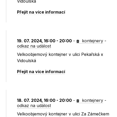
Vidoulská
Přejít na více informací
19. 07. 2024, 16:00 - 20:00
-
kontejnery
-
odkaz na událost
Velkoobjemový kontejner v ulici Pekařská x
Vidoulská
Přejít na více informací
18. 07. 2024, 16:00 - 20:00
-
kontejnery
-
odkaz na událost
Velkoobjemový kontejner v ulici Za Zámečkem