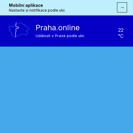
Mobilní aplikace
→
Nastavte si notifikace podle ulic
Praha.online
22
°C
Události v Praze podle ulic