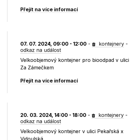
Přejít na více informací
07. 07. 2024, 09:00 - 12:00
-
kontejnery
-
odkaz na událost
Velkoobjemový kontejner pro bioodpad v ulici
Za Zámečkem
Přejít na více informací
20. 03. 2024, 14:00 - 18:00
-
kontejnery
-
odkaz na událost
Velkoobjemový kontejner v ulici Pekařská x
Vidoulská