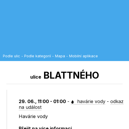
Podle ulic
-
Podle kategorií
-
Mapa
-
Mobilní aplikace
BLATTNÉHO
ulice
29. 06., 11:00 - 01:00
-
havárie vody
-
odkaz
na událost
Havárie vody
Přejít na více informací