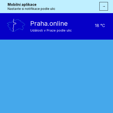
Mobilní aplikace
→
Nastavte si notifikace podle ulic
Praha.online
18 °C
Události v Praze podle ulic