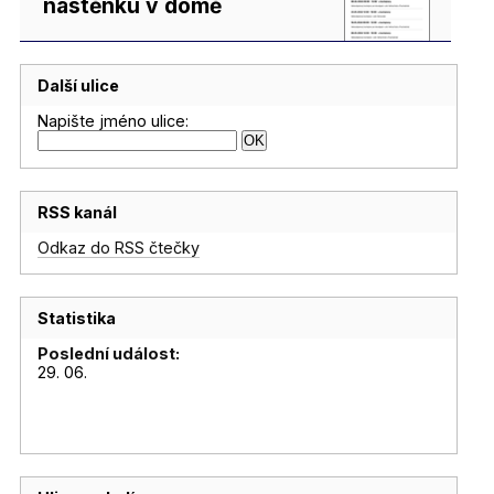
nástěnku v domě
Další ulice
Napište jméno ulice:
RSS kanál
Odkaz do RSS čtečky
Statistika
Poslední událost:
29. 06.