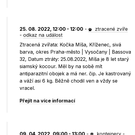
25. 08. 2022, 12:00 - 12:00
-
ztracené zvíře
-
odkaz na událost
Ztracená zvířata: Kočka Míša, Kříženec, sivá
barva, okres Praha-město | Vysočany | Bassova
32, Datum ztráty: 25.08.2022, Míša je 8 let starý
siamský kocour. Měl by na sobě mít
antiparazitní obojek a má ner. čip. Je kastrovaný
a váží asi 6 kg. Běžně chodil ven a vždy se
vracel.
Přejít na více informací
09. 04. 2022, 09:00 - 13:00
-
kontejnery
-