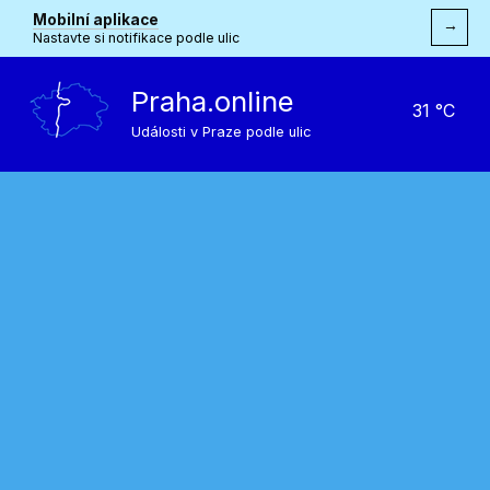
Mobilní aplikace
→
Nastavte si notifikace podle ulic
Praha.online
31 °C
Události v Praze podle ulic