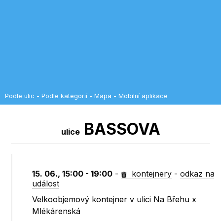
Podle ulic
-
Podle kategorií
-
Mapa
-
Mobilní aplikace
BASSOVA
ulice
15. 06., 15:00 - 19:00
-
kontejnery
-
odkaz na
událost
Velkoobjemový kontejner v ulici Na Břehu x
Mlékárenská