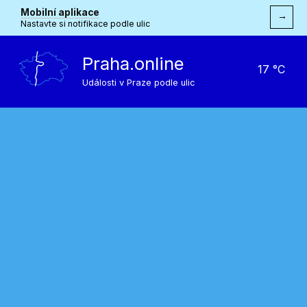
Mobilní aplikace
→
Nastavte si notifikace podle ulic
Praha.online
17 °C
Události v Praze podle ulic