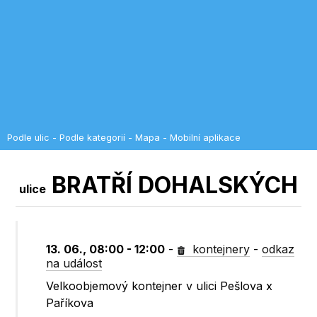
Podle ulic
-
Podle kategorií
-
Mapa
-
Mobilní aplikace
BRATŘÍ DOHALSKÝCH
ulice
13. 06., 08:00 - 12:00
-
kontejnery
-
odkaz
na událost
Velkoobjemový kontejner v ulici Pešlova x
Paříkova