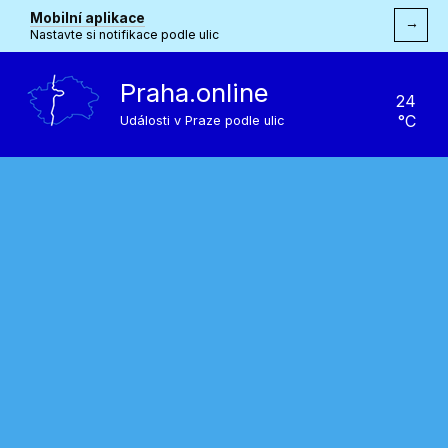
Mobilní aplikace
→
Nastavte si notifikace podle ulic
Praha.online
24
°C
Události v Praze podle ulic