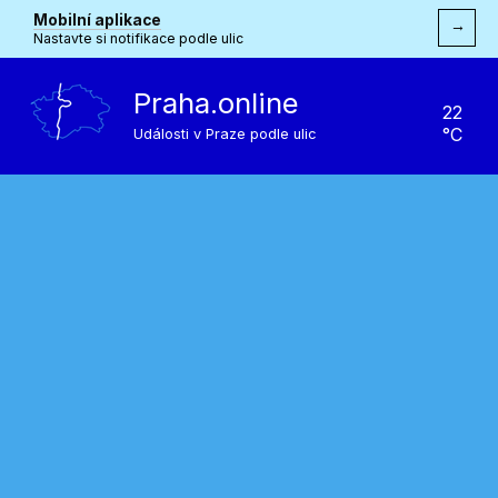
Mobilní aplikace
→
Nastavte si notifikace podle ulic
Praha.online
22
°C
Události v Praze podle ulic