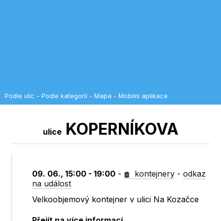
Podle ulic
-
Podle kategorií
-
Mapa
-
Mobilní aplikace
KOPERNÍKOVA
ulice
09. 06., 15:00 - 19:00
-
kontejnery
-
odkaz
na událost
Velkoobjemový kontejner v ulici Na Kozačce
Přejít na více informací