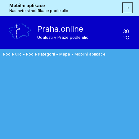
Mobilní aplikace
→
Nastavte si notifikace podle ulic
Praha.online
30
°C
Události v Praze podle ulic
Podle ulic
-
Podle kategorií
-
Mapa
-
Mobilní aplikace