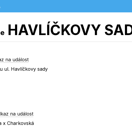
e
HAVLÍČKOVY SA
ce
z na událost
 ul. Havlíčkovy sady
kaz na událost
va x Charkovská