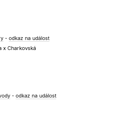
ry
-
odkaz na událost
va x Charkovská
vody
-
odkaz na událost