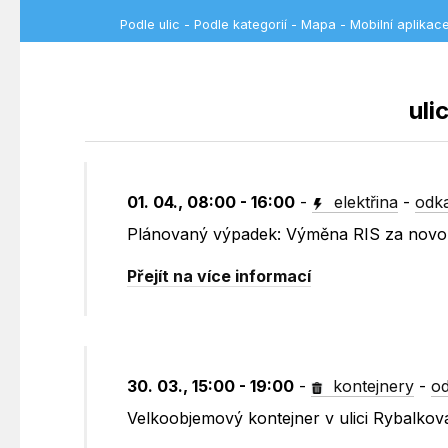
Podle ulic
-
Podle kategorií
-
Mapa
-
Mobilní aplikac
uli
01. 04., 08:00 - 16:00
-
elektřina
-
odka
Plánovaný výpadek: Výměna RIS za novou
Přejít na více informací
30. 03., 15:00 - 19:00
-
kontejnery
-
od
Velkoobjemový kontejner v ulici Rybalko