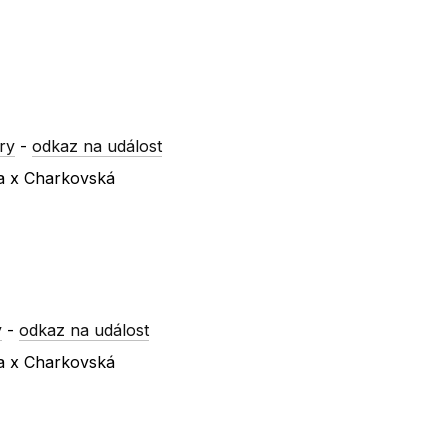
ry
-
odkaz na událost
va x Charkovská
y
-
odkaz na událost
va x Charkovská